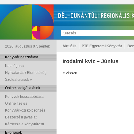
Aktuális
PTE Egyetemi Könyvtár
Ben
2026. augusztus 07. péntek
Könyvtár használata
Irodalmi kvíz – Június
Katalógus »
Nyitvatartás / Elérhetőség
« vissza
Szolgáltatások »
Online szolgáltatások
Könyvek hosszabbítása
Online fizetés
Könyvtárközi kölcsönzés
Beszerzési javaslat
Kérdezze a könyvtárost!
E-források