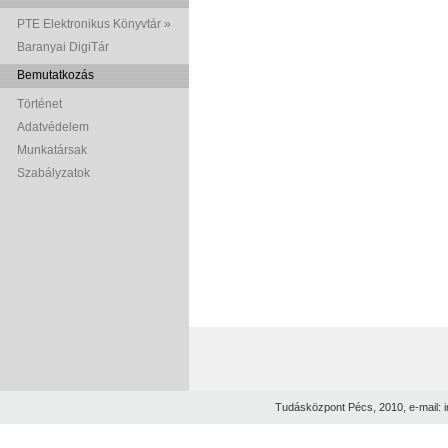
PTE Elektronikus Könyvtár »
Baranyai DigiTár
Bemutatkozás
Történet
Adatvédelem
Munkatársak
Szabályzatok
Tudásközpont Pécs, 2010, e-mail: