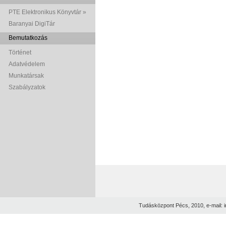
PTE Elektronikus Könyvtár »
Baranyai DigiTár
Bemutatkozás
Történet
Adatvédelem
Munkatársak
Szabályzatok
Tudásközpont Pécs, 2010, e-mail: