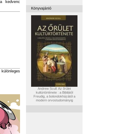
ra kedvenc
Könyvajánló
 különleges
Andrew Scull: Az őrület
kultúrtörténete : a Bibliától
Freudig, a bolondokházától a
modern orvostudományig