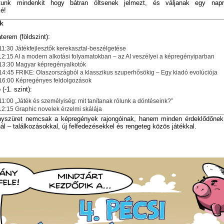
atunk mindenkit hogy bátran öltsenek jelmezt, és váljanak egy nap
é!
k
terem (földszint):
11:30 Játékfejlesztők kerekasztal-beszélgetése
12:15 AI a modern alkotási folyamatokban – az AI veszélyei a képregényiparban
 13:30 Magyar képregényalkotók
14:45 FRIKE: Olaszországból a klasszikus szuperhősökig – Egy kiadó evolúciója
 16:00 Képregényes feldolgozások
(-1. szint):
11:00 „Játék és személyiség: mit tanítanak rólunk a döntéseink?”
12:15 Graphic novelek érzelmi skálája
yszüret nemcsak a képregények rajongóinak, hanem minden érdeklődőnek
ál – találkozásokkal, új felfedezésekkel és rengeteg közös játékkal.