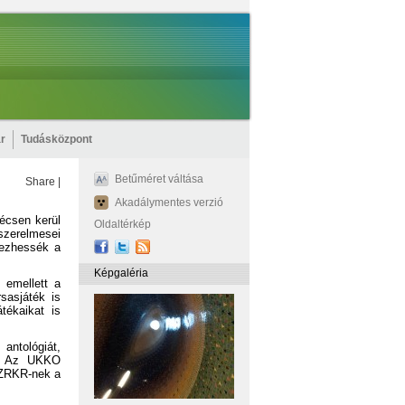
r
Tudásközpont
Betűméret váltása
Share
|
Akadálymentes verzió
écsen kerül
Oldaltérkép
zerelmesei
dezhessék a
Képgaléria
 emellett a
sasjáték is
tékaikat is
ntológiát,
ők. Az UKKO
RZRKR-nek a