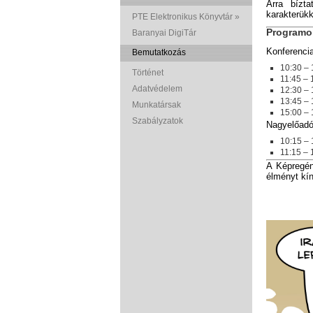
Arra bízt
karakterükk
PTE Elektronikus Könyvtár »
Programo
Baranyai DigiTár
Konferencia
Bemutatkozás
10:30 – 
Történet
11:45 – 
Adatvédelem
12:30 –
13:45 – 
Munkatársak
15:00 –
Szabályzatok
Nagyelőadó 
10:15 – 
11:15 – 
A Képregén
élményt kín