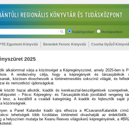
Katalógusban
Honlapunkon
PTE Egyetemi Könyvtár
Benedek Ferenc Könyvtár
Csorba Győző Könyvtá
nyszüret 2025
dik alkalommal várja a közönséget a Képregényszüret, amely 2025-ben is P
ésre. A rendezvény célja, hogy a képregények és társasjátékok s
ssanak, közösen élvezhessék a történetmesélés sokszínű világát, és felfe
azai és nemzetközi újdonságokat.
k között hazai alkotók, kiadók és kerekasztal-beszélgetések szerepelnek,
épzelet – Pécsi Képregény- és Társasjáték-klub jóvoltából rengeteg tár
tó lesz, a kezdőtől a családi kategóriáig. A kiadók és fejlesztők saját já
 a közönségnek.
yen a Panel Kalandor kiadó újra elhozza a #CsavarosKalandok című a
écsi tehetségek több tízoldalas történeteit olvashatják az érdeklőd
ig a helyszínen mutatja be Keanu Reeves világsikerű képregényének, a #B
 kötetét.