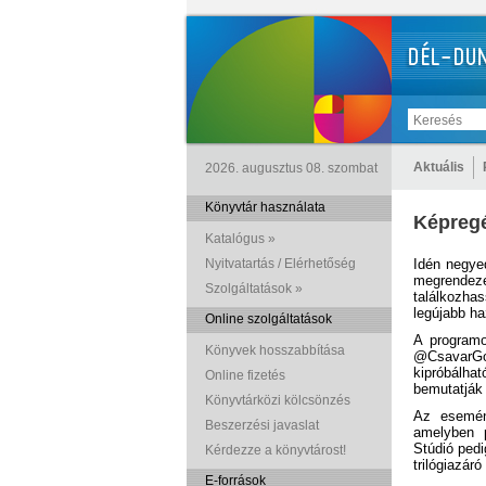
Aktuális
2026. augusztus 08. szombat
Könyvtár használata
Képregé
Katalógus »
Nyitvatartás / Elérhetőség
Idén negye
megrendez
Szolgáltatások »
találkozha
legújabb h
Online szolgáltatások
A programo
Könyvek hosszabbítása
@CsavarGoK
kipróbálha
Online fizetés
bemutatják
Könyvtárközi kölcsönzés
Az esemén
Beszerzési javaslat
amelyben p
Stúdió ped
Kérdezze a könyvtárost!
trilógiazáró
E-források