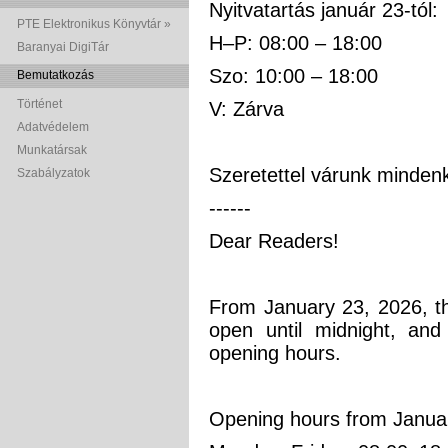
Nyitvatartás január 23-tól:
PTE Elektronikus Könyvtár »
H–P: 08:00 – 18:00
Baranyai DigiTár
Szo: 10:00 – 18:00
Bemutatkozás
Történet
V: Zárva
Adatvédelem
Munkatársak
Szeretettel várunk mindenk
Szabályzatok
------
Dear Readers!
From January 23, 2026, th
open until midnight, and 
opening hours.
Opening hours from Janua