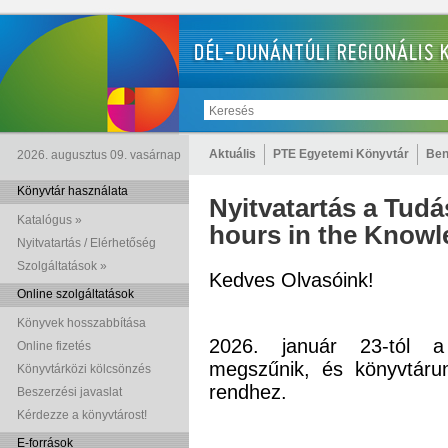
Aktuális
PTE Egyetemi Könyvtár
Ben
2026. augusztus 09. vasárnap
Könyvtár használata
Nyitvatartás a Tud
Katalógus »
hours in the Knowl
Nyitvatartás / Elérhetőség
Szolgáltatások »
Kedves Olvasóink!
Online szolgáltatások
Könyvek hosszabbítása
2026. január 23-tól a 
Online fizetés
megszűnik, és könyvtárun
Könyvtárközi kölcsönzés
rendhez.
Beszerzési javaslat
Kérdezze a könyvtárost!
E-források