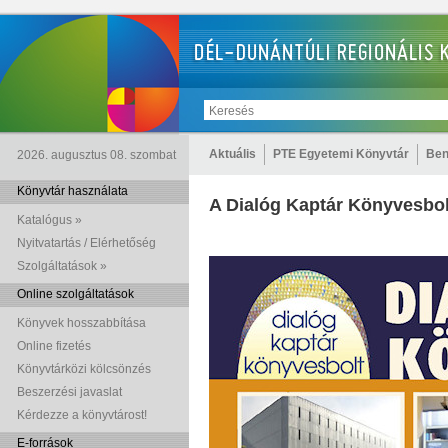
Aktuális
PTE Egyetemi Könyvtár
Ben
2026. augusztus 08. szombat
Könyvtár használata
A Dialóg Kaptár Könyvesbol
Katalógus »
Nyitvatartás / Elérhetőség
Szolgáltatások »
Online szolgáltatások
Könyvek hosszabbítása
Online fizetés
Könyvtárközi kölcsönzés
Beszerzési javaslat
Kérdezze a könyvtárost!
E-források