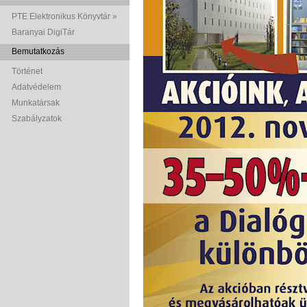
PTE Elektronikus Könyvtár »
Baranyai DigiTár
Bemutatkozás
Történet
Adatvédelem
Munkatársak
Szabályzatok