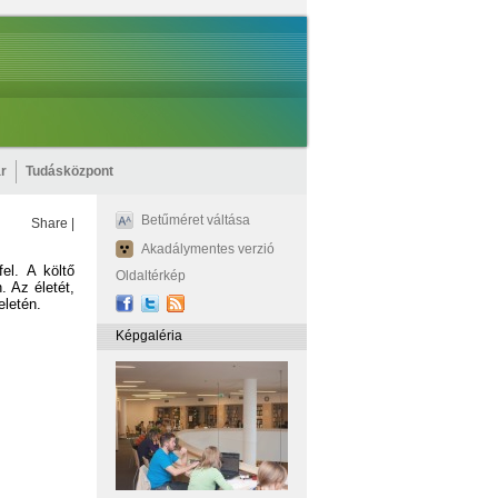
r
Tudásközpont
Betűméret váltása
Share
|
Akadálymentes verzió
el. A költő
Oldaltérkép
. Az életét,
eletén.
Képgaléria