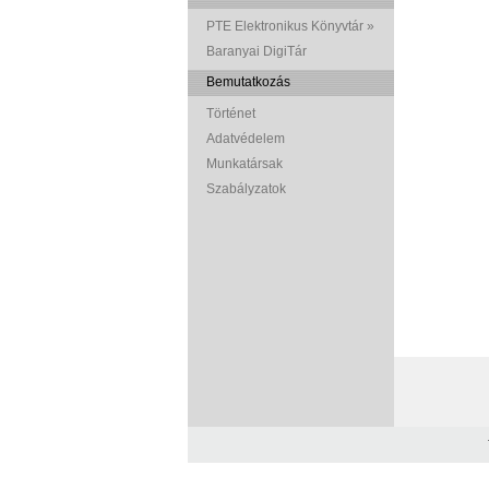
PTE Elektronikus Könyvtár »
Baranyai DigiTár
Bemutatkozás
Történet
Adatvédelem
Munkatársak
Szabályzatok