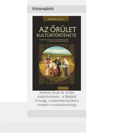
Könyvajánló
Andrew Scull: Az őrület
kultúrtörténete : a Bibliától
Freudig, a bolondokházától a
modern orvostudományig
e