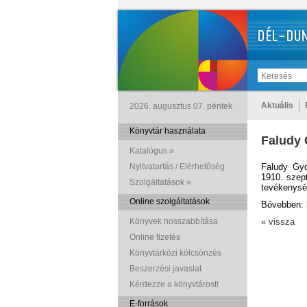
Aktuális
2026. augusztus 07. péntek
Könyvtár használata
Faludy 
Katalógus »
Nyitvatartás / Elérhetőség
Faludy Gyö
1910. szept
Szolgáltatások »
tevékenység
Online szolgáltatások
Bővebben: h
Könyvek hosszabbítása
« vissza
Online fizetés
Könyvtárközi kölcsönzés
Beszerzési javaslat
Kérdezze a könyvtárost!
E-források