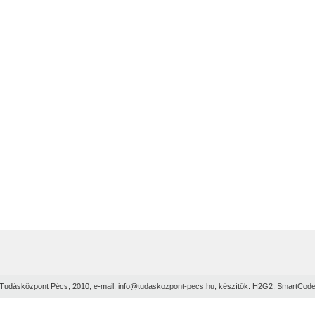
Tudásközpont Pécs, 2010, e-mail:
info@tudaskozpont-pecs.hu
, készítők:
H2G2
,
SmartCod