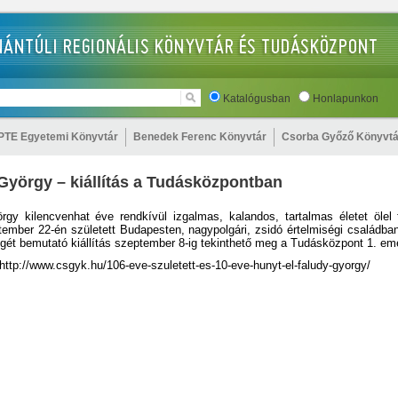
Katalógusban
Honlapunkon
PTE Egyetemi Könyvtár
Benedek Ferenc Könyvtár
Csorba Győző Könyvtá
György – kiállítás a Tudásközpontban
rgy kilencvenhat éve rendkívül izgalmas, kalandos, tartalmas életet ölel f
ember 22-én született Budapesten, nagypolgári, zsidó értelmiségi családban
ét bemutató kiállítás szeptember 8-ig tekinthető meg a Tudásközpont 1. em
ttp://www.csgyk.hu/106-eve-szuletett-es-10-eve-hunyt-el-faludy-gyorgy/