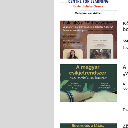
Kö
bo
Kö
To
A 
„v
A 
idő
To
Zö