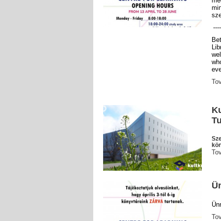
me
mi
sze
----
Be
Lib
wel
who
eve
To
Ku
T
Sze
kön
To
Ün
Ünn
To