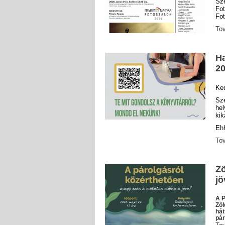
Sz
Fo
Fot
To
Ha
2
Ke
Sz
he
ki
Ehh
To
Zö
jö
A P
Zöl
hát
pár