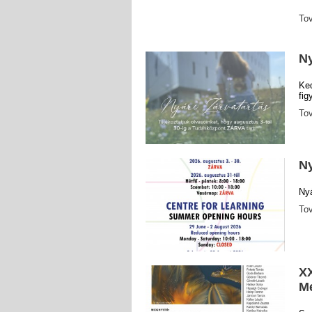
To
Ny
Ke
fig
To
Ny
Nyá
To
XX
M