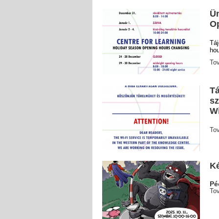
Ün
O
Táj
ho
To
Tá
sz
Wi
To
K
Pé
To