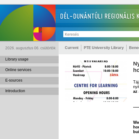
Current
PTE University Library
Bened
2026. augusztus 06. csütörtök
Library usage
Ny
ho
Online services
E-sources
Táj
nyi
Introduction
az 
----
We
ho
bui