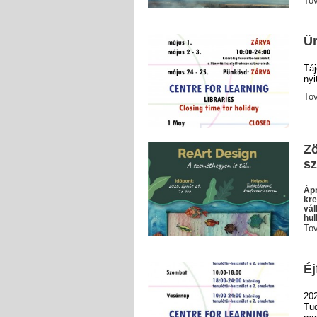
To
Ün
Tá
nyi
To
Zö
sz
Ápr
kre
vál
hul
To
Éj
20
Tu