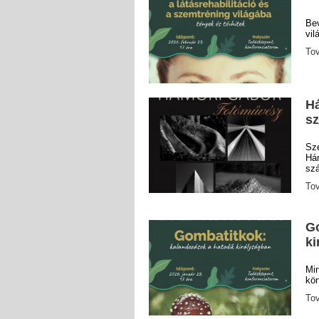
Be
vil
To
Há
sz
Sz
H
szá
To
Go
ki
Mi
kön
To