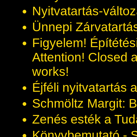
Nyitvatartás-válto
Ünnepi Zárvatartás
Figyelem! Építétés
Attention! Closed 
works!
Éjféli nyitvatartá
Schmöltz Margit: Bo
Zenés esték a Tu
Könyvbemutató - Sz