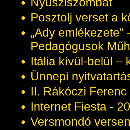
Nyusziszombat
Posztolj verset a 
„Ady emlékezete” 
Pedagógusok Műhe
Itália kívül-belül – k
Ünnepi nyitvatartá
II. Rákóczi Ferenc
Internet Fiesta - 
Versmondó verse