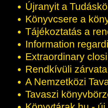
Újranyit a Tudáskö
Könyvcsere a kön
Tájékoztatás a rend
Information regard
Extraordinary clos
Rendkívüli zárvata
A Nemzetközi Tavas
Tavaszi könyvbörz
Könyvtárak.hu - új