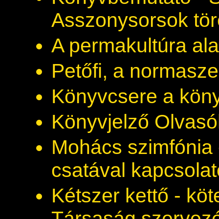
Asszonysorsok tö
A permakultúra ala
Petőfi, a normasz
Könyvcsere a kön
Könyvjelző Olvasó
Mohács szimfónia 
csatával kapcsola
Kétszer kettő - k
Társaság szervez