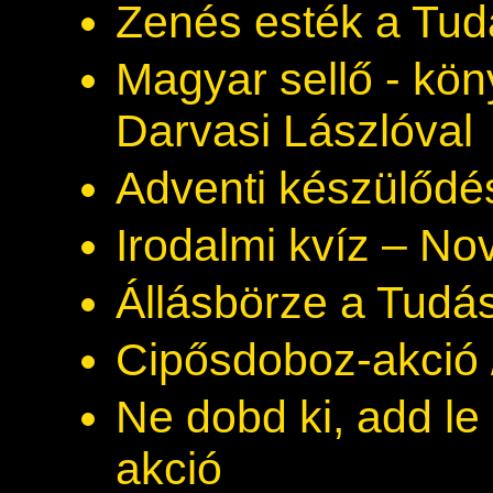
Zenés esték a Tu
Magyar sellő - kö
Darvasi Lászlóval
Adventi készülődé
Irodalmi kvíz – N
Állásbörze a Tudá
Cipősdoboz-akció 
Ne dobd ki, add le
akció