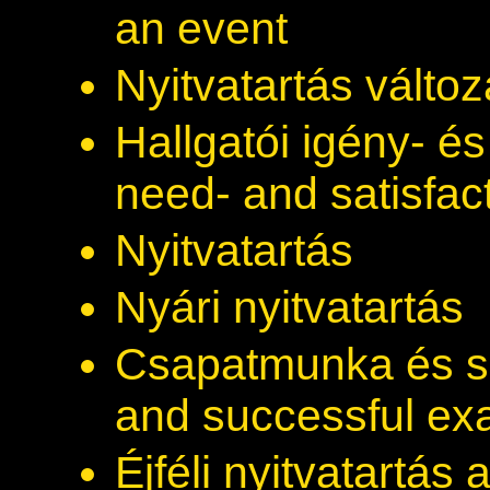
an event
Nyitvatartás válto
Hallgatói igény- é
need- and satisfac
Nyitvatartás
Nyári nyitvatartás
Csapatmunka és si
and successful e
Éjféli nyitvatartás