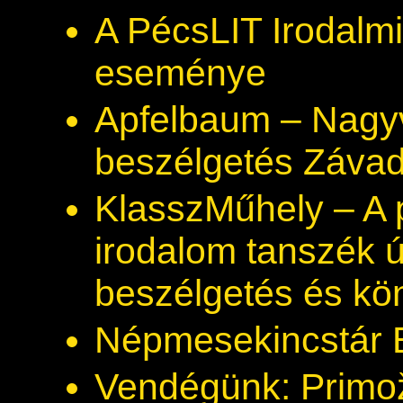
A PécsLIT Irodalmi
eseménye
Apfelbaum – Nagyv
beszélgetés Závada
KlasszMűhely – A 
irodalom tanszék ú
beszélgetés és k
Népmesekincstár B
Vendégünk: Primož