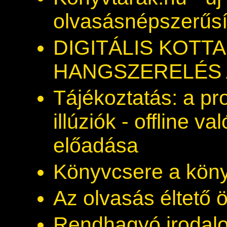
olvasásnépszerűsí
DIGITÁLIS KOTTA
HANGSZERELÉS 
Tájékoztatás: a pr
illúziók - offline v
előadása
Könyvcsere a kön
Az olvasás éltető 
Rendhagyó irodalo