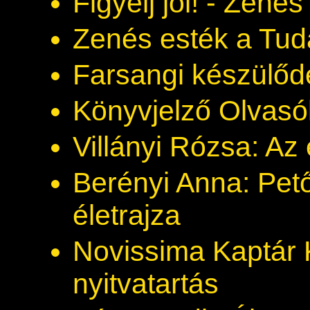
Figyelj jól! - Zené
Zenés esték a Tu
Farsangi készülőd
Könyvjelző Olvasó
Villányi Rózsa: Az
Berényi Anna: Pető
életrajza
Novissima Kaptár 
nyitvatartás