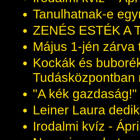
Tanulhatnak-e egy
ZENÉS ESTÉK A
Május 1-jén zárva 
Kockák és buborék
Tudásközpontban 
"A kék gazdaság!" 
Leiner Laura dedik
Irodalmi kvíz - Ápri