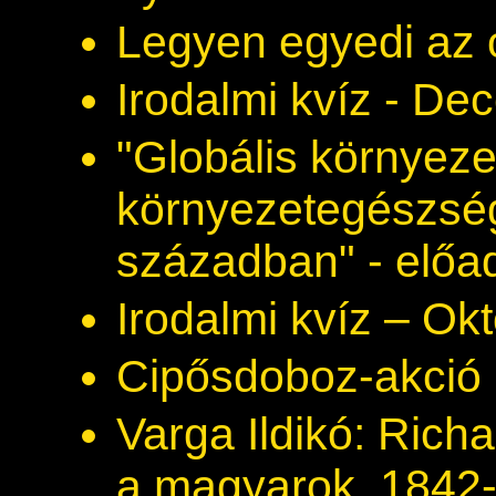
Legyen egyedi az 
Irodalmi kvíz - D
"Globális környeze
környezetegészség
században" - előa
Irodalmi kvíz – Ok
Cipősdoboz-akció
Varga Ildikó: Ric
a magyarok, 1842-