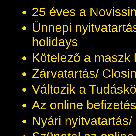
25 éves a Novissi
Ünnepi nyitvatartá
holidays
Kötelező a maszk 
Zárvatartás/ Closi
Változik a Tudáskö
Az online befizetés
Nyári nyitvatartás