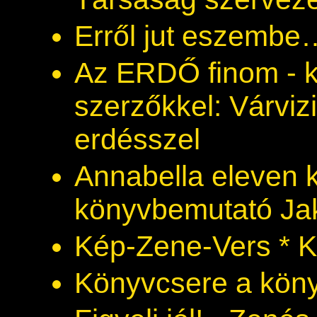
Erről jut eszembe
Az ERDŐ finom - 
szerzőkkel: Várviz
erdésszel
Annabella eleven k
könyvbemutató Jak
Kép-Zene-Vers * Ko
Könyvcsere a kön