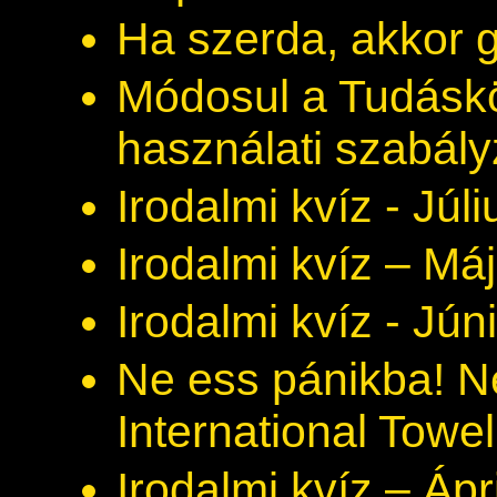
Ha szerda, akkor 
Módosul a Tudáskö
használati szabály
Irodalmi kvíz - Júli
Irodalmi kvíz – Má
Irodalmi kvíz - Jún
Ne ess pánikba! N
International Towe
Irodalmi kvíz – Ápr