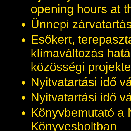
opening hours at 
Ünnepi zárvatartás
Esőkert, terepaszt
klímaváltozás hat
közösségi projekt
Nyitvatartási idő v
Nyitvatartási idő v
Könyvbemutató a 
Könyvesboltban