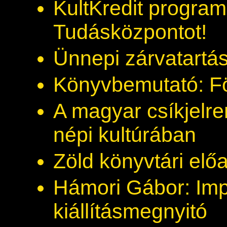
KultKredit progra
Tudásközpontot!
Ünnepi zárvatartá
Könyvbemutató: Föl
A magyar csíkjelre
népi kultúrában
Zöld könyvtári elő
Hámori Gábor: Imp
kiállításmegnyitó