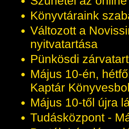
Szünetel az online
Könyvtáraink szab
Változott a Novis
nyitvatartása
Pünkösdi zárvatar
Május 10-én, hétfő
Kaptár Könyvesbol
Május 10-től újra 
Tudásközpont - Máj