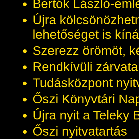
Bertók László-emlé
Újra kölcsönözhetn
lehetőséget is kín
Szerezz örömöt, k
Rendkívüli zárvata
Tudásközpont nyit
Őszi Könyvtári Na
Újra nyit a Teleky B
Őszi nyitvatartás