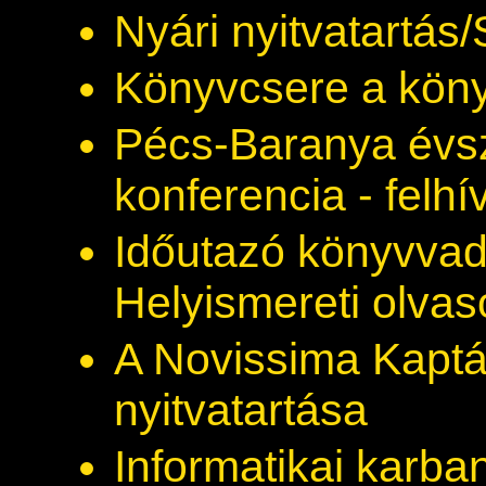
Nyári nyitvatartá
Könyvcsere a kön
Pécs-Baranya évsz
konferencia - felhí
Időutazó könyvva
Helyismereti olva
A Novissima Kaptá
nyitvatartása
Informatikai karba