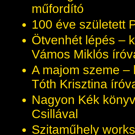
műfordító
100 éve született 
Ötvenhét lépés – 
Vámos Miklós íróv
A majom szeme – 
Tóth Krisztina íróv
Nagyon Kék könyv –
Csillával
Szitaműhely work