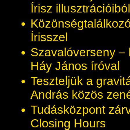
Írisz illusztrációibó
Közönségtalálkozó
Írisszel
Szavalóverseny – 
Háy János íróval
Teszteljük a gravi
András közös zenés
Tudásközpont zárv
Closing Hours