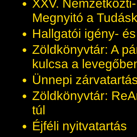
XXV. Nemzetközti-
Megnyitó a Tudás
Hallgatói igény- 
Zöldkönyvtár: A p
kulcsa a levegőbe
Ünnepi zárvatartá
Zöldkönyvtár: ReA
túl
Éjféli nyitvatartás