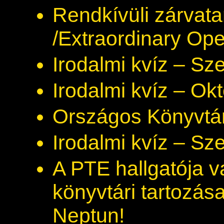
Rendkívüli zárvat
/Extraordinary Op
Irodalmi kvíz – Sz
Irodalmi kvíz – Ok
Országos Könyvtá
Irodalmi kvíz – S
A PTE hallgatója v
könyvtári tartozás
Neptun!