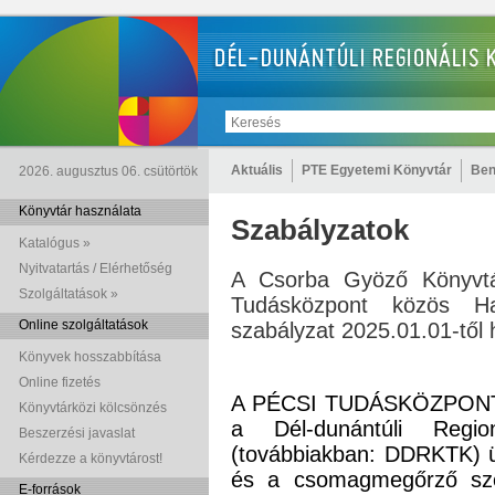
Aktuális
PTE Egyetemi Könyvtár
Ben
2026. augusztus 06. csütörtök
Könyvtár használata
Szabályzatok
Katalógus »
Nyitvatartás / Elérhetőség
A Csorba Gyöző Könyvt
Szolgáltatások »
Tudásközpont közös Ha
Online szolgáltatások
szabályzat 2025.01.01-től 
Könyvek hosszabbítása
Online fizetés
A PÉCSI TUDÁSKÖZPONT Ko
Könyvtárközi kölcsönzés
a Dél-dunántúli Regi
Beszerzési javaslat
(továbbiakban: DDRKTK) ü
Kérdezze a könyvtárost!
és a csomagmegőrző sze
E-források