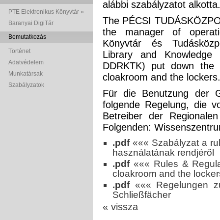
alábbi szabályzatot alkotta
PTE Elektronikus Könyvtár »
The PÉCSI TUDÁSKÖZPONT 
Baranyai DigiTár
the manager of operati
Bemutatkozás
Könyvtár és Tudásközpo
Történet
Library and Knowledge C
Adatvédelem
DDRKTK) put down the fo
Munkatársak
cloakroom and the lockers
Szabályzatok
Für die Benutzung der G
folgende Regelung, die v
Betreiber der Regionale
Folgenden: Wissenszentru
.pdf
««« Szabályzat a r
használatának rendjéről
.pdf
««« Rules & Regulat
cloakroom and the locker
.pdf
««« Regelungen z
Schließfächer
« vissza