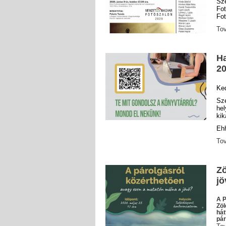
Sz
Fo
Fot
To
Ha
2
Ke
Sz
he
ki
Ehh
To
Zö
jö
A P
Zöl
hát
pár