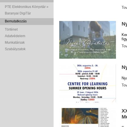
PTE Elektronikus Könyvtár »
To
Baranyai DigiTár
Bemutatkozás
Ny
Történet
Ke
Adatvédelem
fig
Munkatársak
To
Szabályzatok
Ny
Nyá
To
XX
M