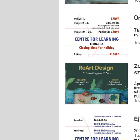
To
Ün
Tá
nyi
To
Zö
sz
Ápr
kre
vál
hul
To
Éj
20
Tu