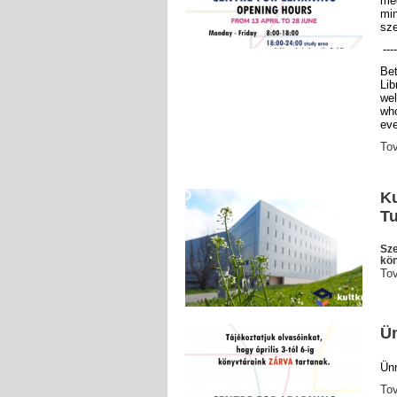
me
mi
sze
----
Be
Lib
wel
who
eve
To
Ku
T
Sze
kön
To
Ün
Ünn
To