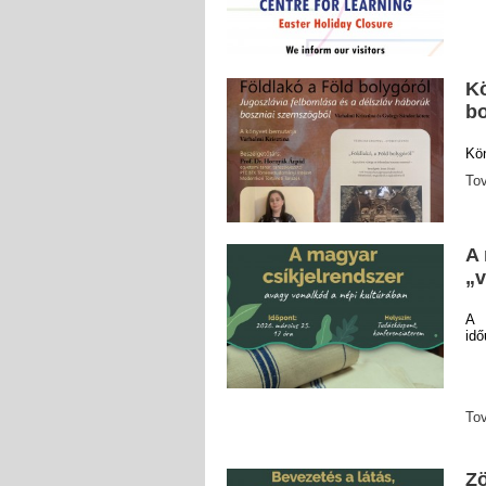
Kö
bo
Kö
To
A 
„v
A 
idő
To
Zö