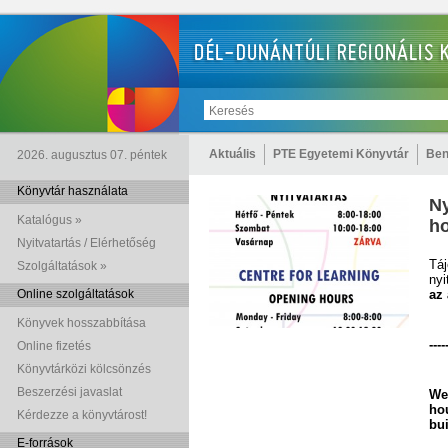
Aktuális
PTE Egyetemi Könyvtár
Ben
2026. augusztus 07. péntek
Könyvtár használata
Ny
Katalógus »
ho
Nyitvatartás / Elérhetőség
Táj
Szolgáltatások »
nyi
Online szolgáltatások
az 
Könyvek hosszabbítása
----
Online fizetés
Könyvtárközi kölcsönzés
Beszerzési javaslat
We
ho
Kérdezze a könyvtárost!
bui
E-források