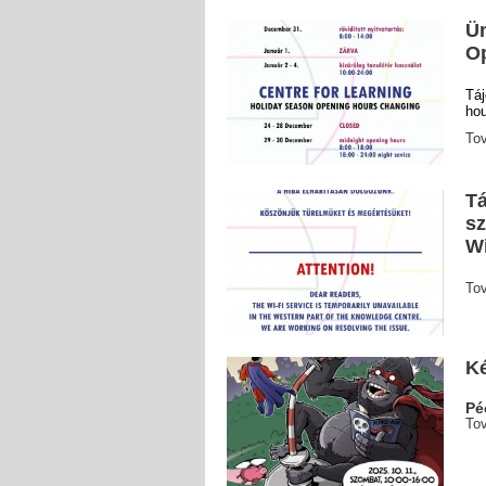
Ün
O
Táj
ho
To
Tá
sz
Wi
To
K
Pé
To