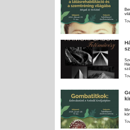
Be
vil
To
Há
sz
Sz
H
szá
To
Go
ki
Mi
kön
To