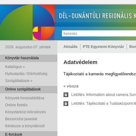
Aktuális
PTE Egyetemi Könyvtár
Ben
2026. augusztus 07. péntek
Könyvtár használata
Adatvédelem
Katalógus »
Nyitvatartás / Elérhetőség
Tájékoztató a kamerás megfigyelőrendsz
Szolgáltatások »
« vissza
Online szolgáltatások
Letöltés: Information about camera Sur
Könyvek hosszabbítása
Letöltés: Tájékoztató a Tudásközpont t
Online fizetés
Könyvtárközi kölcsönzés
Beszerzési javaslat
Kérdezze a könyvtárost!
E-források