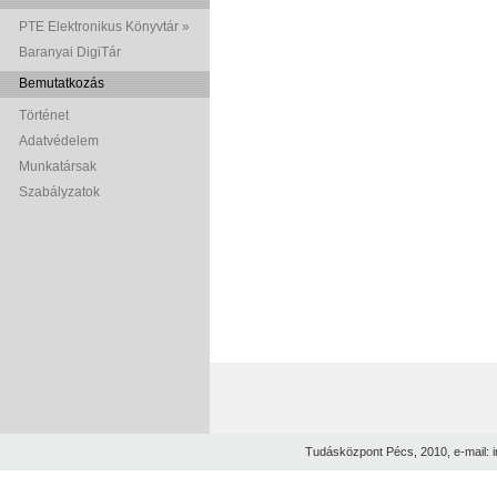
PTE Elektronikus Könyvtár »
Baranyai DigiTár
Bemutatkozás
Történet
Adatvédelem
Munkatársak
Szabályzatok
Tudásközpont Pécs, 2010, e-mail: