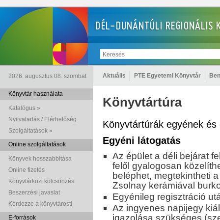
Aktuális
PTE Egyetemi Könyvtár
Ben
2026. augusztus 08. szombat
Könyvtár használata
Könyvtártúra
Katalógus »
Nyitvatartás / Elérhetőség
Könyvtártúrák egyének és 
Szolgáltatások »
Egyéni látogatás
Online szolgáltatások
Az épület a déli bejárat f
Könyvek hosszabbítása
felől gyalogosan közelít
Online fizetés
beléphet, megtekintheti a
Könyvtárközi kölcsönzés
Zsolnay kerámiával burkol
Beszerzési javaslat
Egyénileg regisztráció ut
Kérdezze a könyvtárost!
Az ingyenes napijegy ki
igazolása szükséges (szem
E-források