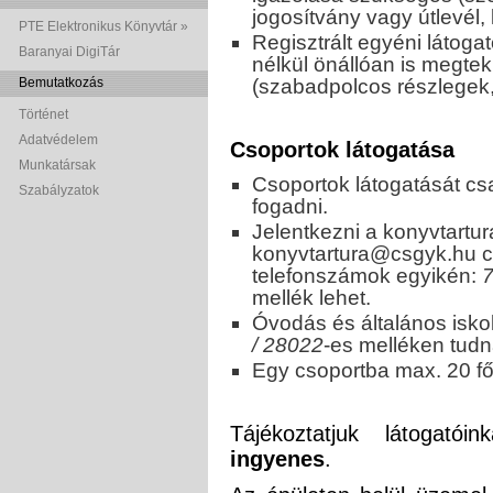
jogosítvány vagy útlevél,
PTE Elektronikus Könyvtár »
Regisztrált egyéni látoga
Baranyai DigiTár
nélkül önállóan is megteki
Bemutatkozás
(szabadpolcos részlegek,
Történet
Adatvédelem
Csoportok látogatása
Munkatársak
Csoportok látogatását c
Szabályzatok
fogadni.
Jelentkezni a
konyvtartur
konyvtartura@csgyk.hu
c
telefonszámok egyikén:
7
mellék lehet.
Óvodás és általános isko
/ 28022
-es melléken tudna
Egy csoportba max. 20 fő
Tájékoztatjuk látogat
ingyenes
.