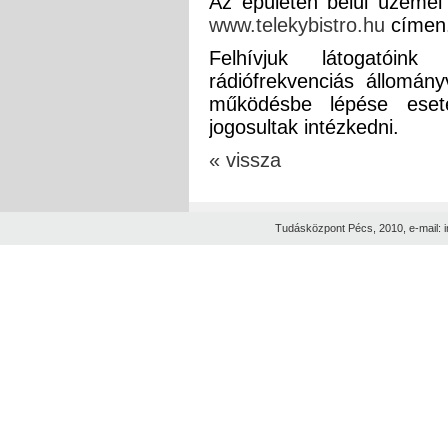
Az épületen belül üzemel 
www.telekybistro.hu
címen
Felhívjuk látogatóin
rádiófrekvenciás állomán
működésbe lépése eseté
jogosultak intézkedni.
« vissza
Tudásközpont Pécs, 2010, e-mail: