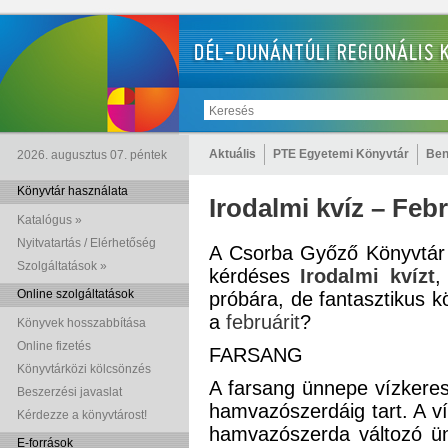
Aktuális
PTE Egyetemi Könyvtár
Ben
2026. augusztus 07. péntek
Könyvtár használata
Irodalmi kvíz – Feb
Katalógus »
Nyitvatartás / Elérhetőség
A Csorba Győző Könyvtár 
Szolgáltatások »
kérdéses
Irodalmi kvízt
,
Online szolgáltatások
próbára, de fantasztikus k
a
februárit
?
Könyvek hosszabbítása
Online fizetés
FARSANG
Könyvtárközi kölcsönzés
A farsang ünnepe vízkeresz
Beszerzési javaslat
hamvazószerdáig tart. A ví
Kérdezze a könyvtárost!
hamvazószerda változó ü
E-források