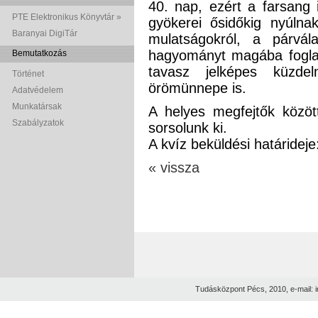
40. nap, ezért a farsang 
PTE Elektronikus Könyvtár »
gyökerei ősidőkig nyúln
Baranyai DigiTár
mulatságokról, a párvál
hagyományt magába foglal
Bemutatkozás
tavasz jelképes küzde
Történet
örömünnepe is.
Adatvédelem
Munkatársak
A helyes megfejtők közö
Szabályzatok
sorsolunk ki.
A kvíz beküldési határideje
« vissza
Tudásközpont Pécs, 2010, e-mail: