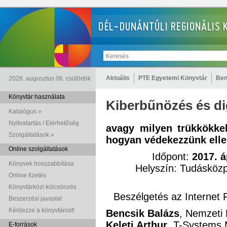
Aktuális
PTE Egyetemi Könyvtár
Ben
2026. augusztus 06. csütörtök
Könyvtár használata
Kiberbűnözés és dig
Katalógus »
Nyitvatartás / Elérhetőség
avagy milyen trükkökke
Szolgáltatások »
hogyan védekezzünk ell
Online szolgáltatások
Időpont:
2017. á
Könyvek hosszabbítása
Helyszín: Tudásközp
Online fizetés
Könyvtárközi kölcsönzés
Beszélgetés az Internet 
Beszerzési javaslat
Kérdezze a könyvtárost!
Bencsik Balázs
, Nemzeti 
Keleti Arthur
, T-Systems
E-források