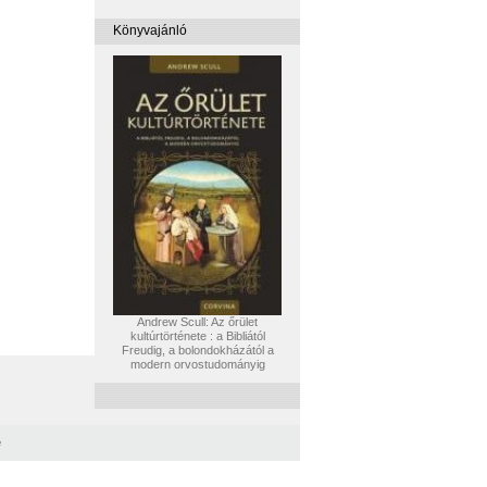
Könyvajánló
Andrew Scull: Az őrület
kultúrtörténete : a Bibliától
Freudig, a bolondokházától a
modern orvostudományig
e