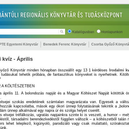
Katalógusban
Honlapunkon
PTE Egyetemi Könyvtár
Benedek Ferenc Könyvtár
Csorba Győző Könyvtá
 kvíz - Április
yőző Könyvtár minden hónapban összeállít egy 13 1 kérdéses
Irodalmi kv
tudásukat tehetik próbára, de fantasztikus könyveket is nyerhetnek. Kitölt
?
 A KÖLTÉSZETBEN
és április 11. A bolondozás napját és a Magyar Költészet Napját kötöttük 
.
 elsejei szokás eredetének számtalan magyarázata van. Egyesek a válto
 hozzák kapcsolatba, mások egy ókori ünnep folytatásának tekintik a „bolon
dám ünnep alkalmával egy napra úr és szolga helyet cserélt.
is elsejei tréfálkozás, ugratás napjainkra szinte ki is veszett, a humor – me
ízléstől, társadalmi berendezkedéstől függően változik – a költészetből talá
rs lehet leleplező, kigúnyoló, parodizáló vagy csak mulattató, szórakozta
ünk.