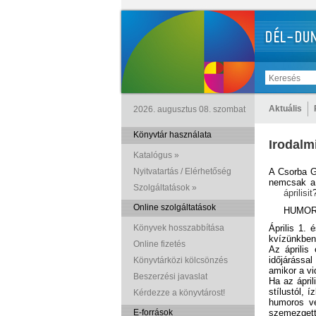
Aktuális
2026. augusztus 08. szombat
Könyvtár használata
Irodalmi
Katalógus »
Nyitvatartás / Elérhetőség
A Csorba G
nemcsak a 
Szolgáltatások »
áprilisit
Online szolgáltatások
HUMOR
Könyvek hosszabbítása
Április 1. 
kvízünkben
Online fizetés
Az április
időjárással
Könyvtárközi kölcsönzés
amikor a vi
Beszerzési javaslat
Ha az ápril
stílustól, 
Kérdezze a könyvtárost!
humoros ve
E-források
szemezgett