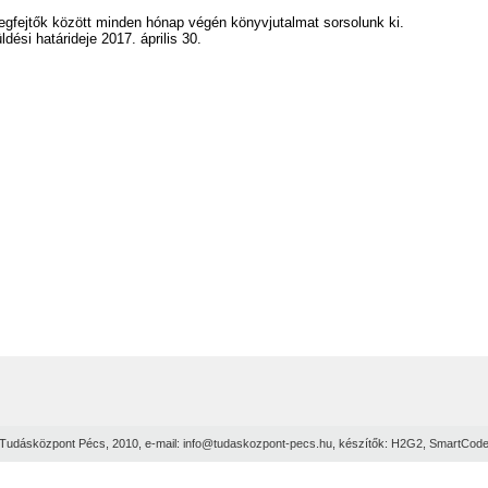
gfejtők között minden hónap végén könyvjutalmat sorsolunk ki.
ldési határideje 2017. április 30.
Tudásközpont Pécs, 2010, e-mail:
info@tudaskozpont-pecs.hu
, készítők:
H2G2
,
SmartCod