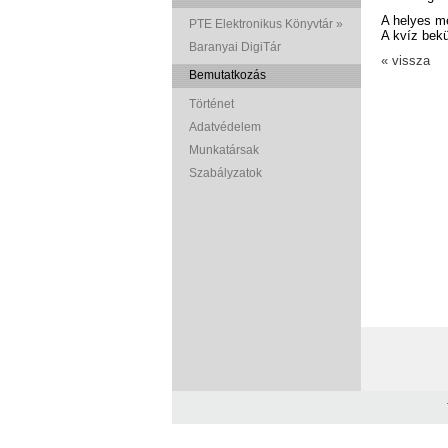
A helyes me
PTE Elektronikus Könyvtár »
A kvíz bekü
Baranyai DigiTár
« vissza
Bemutatkozás
Történet
Adatvédelem
Munkatársak
Szabályzatok