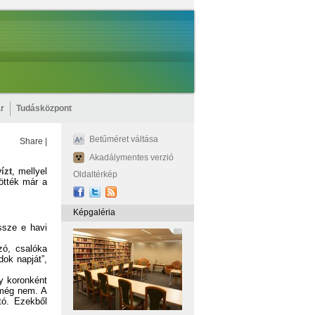
r
Tudásközpont
Betűméret váltása
Share
|
Akadálymentes verzió
ízt
, mellyel
Oldaltérkép
ötték már a
Képgaléria
össze e havi
zó, csalóka
dok napját”,
ly koronként
n még nem. A
tó. Ezekből