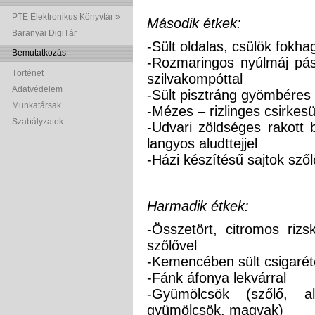
PTE Elektronikus Könyvtár »
Második étkek:
Baranyai DigiTár
-Sült oldalas, csülök fokh
Bemutatkozás
-Rozmaringos nyúlmáj pás
Történet
szilvakompóttal
Adatvédelem
-Sült pisztráng gyömbéres
Munkatársak
-Mézes – rizlinges csirkesü
Szabályzatok
-Udvari zöldséges rakott b
langyos aludttejjel
-Házi készítésű sajtok szől
Harmadik étkek:
-Összetört, citromos rizs
szőlővel
-Kemencében sült csigaréte
-Fánk áfonya lekvárral
-Gyümölcsök (szőlő, a
gyümölcsök, magvak)