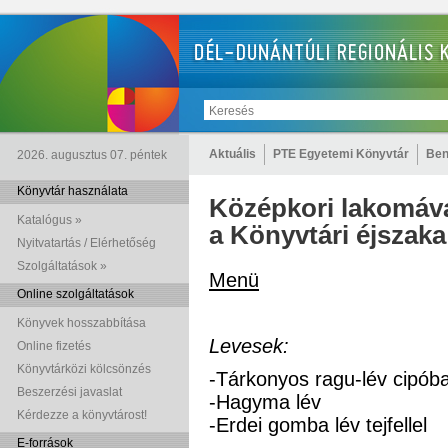
Aktuális
PTE Egyetemi Könyvtár
Ben
2026. augusztus 07. péntek
Könyvtár használata
Középkori lakomáva
Katalógus »
a Könyvtári éjszaka
Nyitvatartás / Elérhetőség
Szolgáltatások »
Menü
Online szolgáltatások
Könyvek hosszabbítása
Levesek:
Online fizetés
Könyvtárközi kölcsönzés
-Tárkonyos ragu-lév cipób
Beszerzési javaslat
-Hagyma lév
Kérdezze a könyvtárost!
-Erdei gomba lév tejfellel
E-források