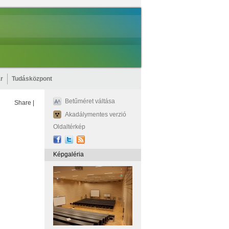
r
Tudásközpont
Betűméret váltása
Share
|
Akadálymentes verzió
Oldaltérkép
Képgaléria