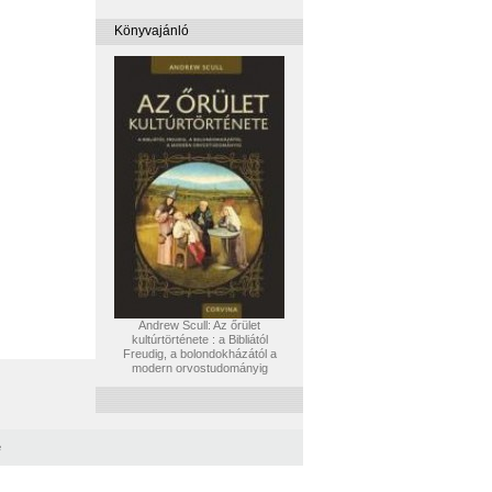
Könyvajánló
Andrew Scull: Az őrület
kultúrtörténete : a Bibliától
Freudig, a bolondokházától a
modern orvostudományig
e