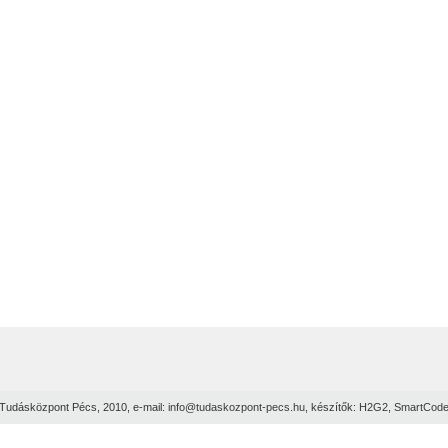
Tudásközpont Pécs, 2010, e-mail:
info@tudaskozpont-pecs.hu
, készítők:
H2G2
,
SmartCod