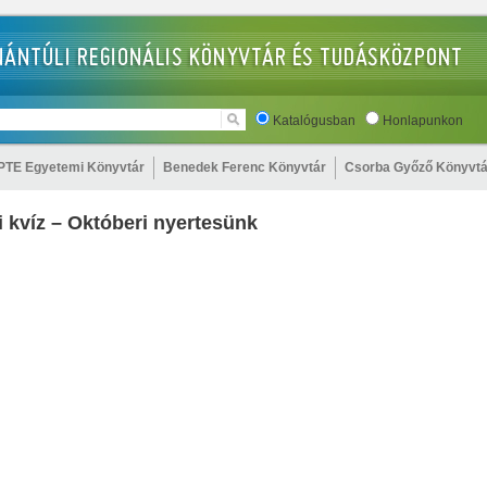
Katalógusban
Honlapunkon
PTE Egyetemi Könyvtár
Benedek Ferenc Könyvtár
Csorba Győző Könyvtá
i kvíz – Októberi nyertesünk