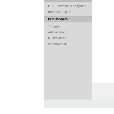
PTE Elektronikus Könyvtár »
Baranyai DigiTár
Bemutatkozás
Történet
Adatvédelem
Munkatársak
Szabályzatok