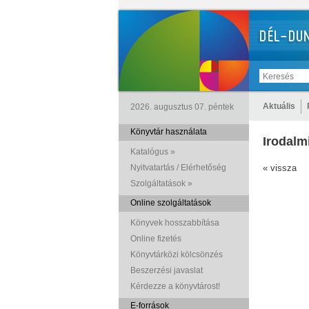
Aktuális
2026. augusztus 07. péntek
Könyvtár használata
Irodalm
Katalógus »
Nyitvatartás / Elérhetőség
« vissza
Szolgáltatások »
Online szolgáltatások
Könyvek hosszabbítása
Online fizetés
Könyvtárközi kölcsönzés
Beszerzési javaslat
Kérdezze a könyvtárost!
E-források