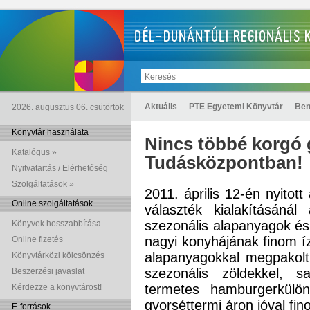
Aktuális
PTE Egyetemi Könyvtár
Ben
2026. augusztus 06. csütörtök
Könyvtár használata
Nincs többé korgó
Katalógus »
Tudásközpontban!
Nyitvatartás / Elérhetőség
Szolgáltatások »
2011. április 12-én nyitot
Online szolgáltatások
választék kialakításánál
szezonális alapanyagok és
Könyvek hosszabbítása
nagyi konyhájának finom íze
Online fizetés
alapanyagokkal megpakolt 
Könyvtárközi kölcsönzés
szezonális zöldekkel, s
Beszerzési javaslat
termetes hamburgerkülön
Kérdezze a könyvtárost!
gyorséttermi áron jóval fi
E-források