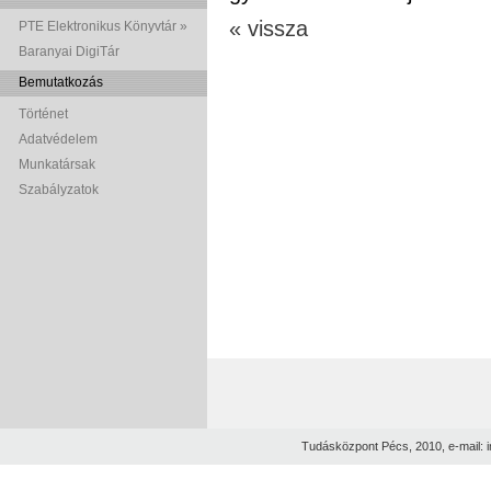
« vissza
PTE Elektronikus Könyvtár »
Baranyai DigiTár
Bemutatkozás
Történet
Adatvédelem
Munkatársak
Szabályzatok
Tudásközpont Pécs, 2010, e-mail: