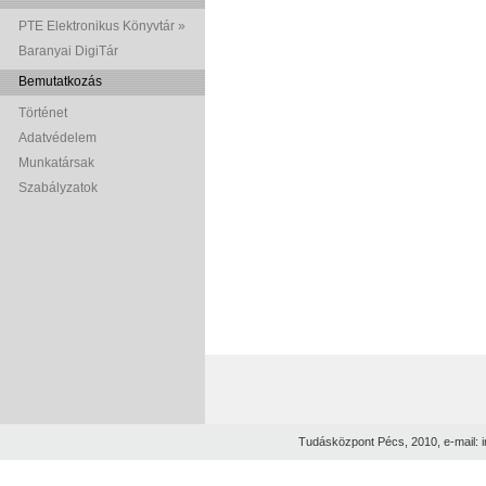
PTE Elektronikus Könyvtár »
Baranyai DigiTár
Bemutatkozás
Történet
Adatvédelem
Munkatársak
Szabályzatok
Tudásközpont Pécs, 2010, e-mail: