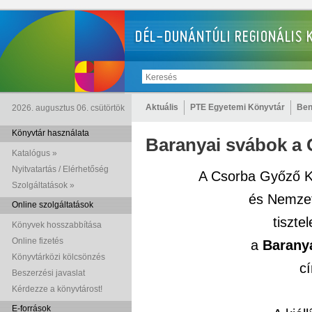
Aktuális
PTE Egyetemi Könyvtár
Ben
2026. augusztus 06. csütörtök
Könyvtár használata
Baranyai svábok a
Katalógus »
Nyitvatartás / Elérhetőség
A Csorba Győző Kö
Szolgáltatások »
és Nemzet
Online szolgáltatások
tiszte
Könyvek hosszabbítása
Online fizetés
a
Barany
Könyvtárközi kölcsönzés
cí
Beszerzési javaslat
Kérdezze a könyvtárost!
E-források