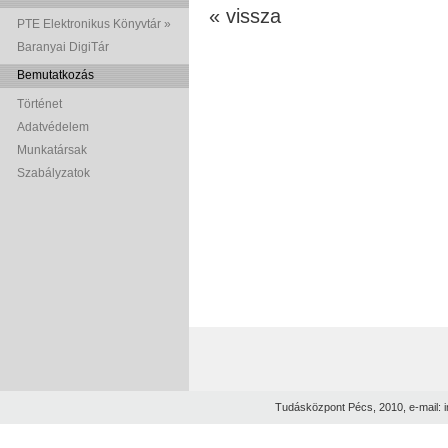
« vissza
PTE Elektronikus Könyvtár »
Baranyai DigiTár
Bemutatkozás
Történet
Adatvédelem
Munkatársak
Szabályzatok
Tudásközpont Pécs, 2010, e-mail: