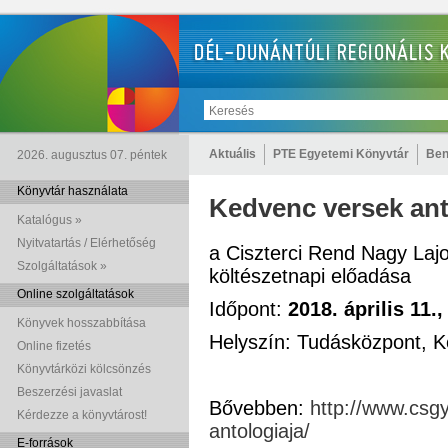
Aktuális
PTE Egyetemi Könyvtár
Ben
2026. augusztus 07. péntek
Könyvtár használata
Kedvenc versek ant
Katalógus »
Nyitvatartás / Elérhetőség
a Ciszterci Rend Nagy La
Szolgáltatások »
költészetnapi előadása
Online szolgáltatások
Időpont:
2018. április 11.
,
Könyvek hosszabbítása
Helyszín: Tudásközpont, K
Online fizetés
Könyvtárközi kölcsönzés
Beszerzési javaslat
Bővebben:
http://www.csg
Kérdezze a könyvtárost!
antologiaja/
E-források