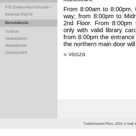
PTE Elektronikus Könyvtár »
From 8:00am to 8:00pm, th
Baranyai DigiTár
way; from 8:00pm to Midni
2nd Floor. From 8:00pm 
Bemutatkozás
only with valid library car
Történet
from 8:00pm the entrance f
Adatvédelem
the northern main door will
Munkatársak
Szabályzatok
« vissza
Tudásközpont Pécs, 2010, e-mail: