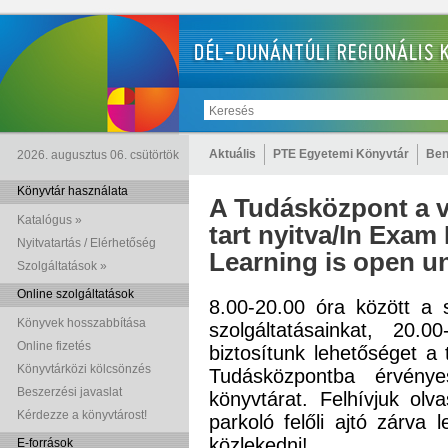
Aktuális
PTE Egyetemi Könyvtár
Ben
2026. augusztus 06. csütörtök
Könyvtár használata
A Tudásközpont a v
Katalógus »
tart nyitva/In Exam
Nyitvatartás / Elérhetőség
Learning is open un
Szolgáltatások »
Online szolgáltatások
8.00-20.00 óra között a
Könyvek hosszabbítása
szolgáltatásainkat, 20
Online fizetés
biztosítunk lehetőséget a
Könyvtárközi kölcsönzés
Tudásközpontba érvénye
Beszerzési javaslat
könyvtárat. Felhívjuk olv
Kérdezze a könyvtárost!
par
koló felőli ajtó zárva 
közlekedni!
E-források