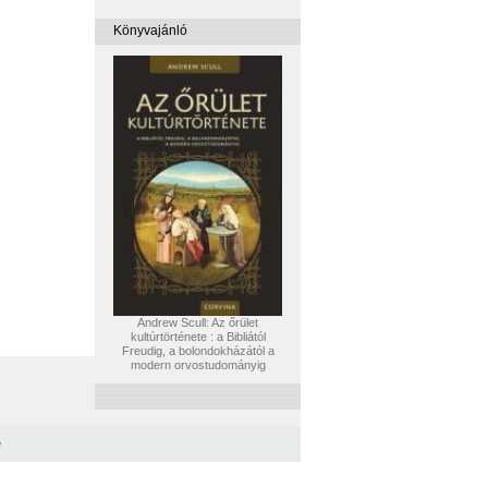
Könyvajánló
Andrew Scull: Az őrület
kultúrtörténete : a Bibliától
Freudig, a bolondokházától a
modern orvostudományig
e