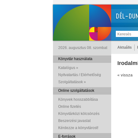
Aktuális
2026. augusztus 08. szombat
Könyvtár használata
Irodalm
Katalógus »
Nyitvatartás / Elérhetőség
« vissza
Szolgáltatások »
Online szolgáltatások
Könyvek hosszabbítása
Online fizetés
Könyvtárközi kölcsönzés
Beszerzési javaslat
Kérdezze a könyvtárost!
E-források