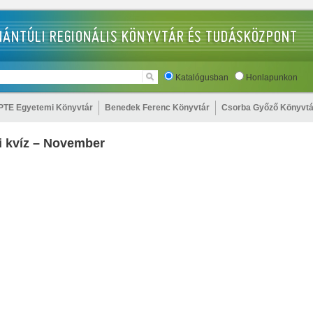
Katalógusban
Honlapunkon
PTE Egyetemi Könyvtár
Benedek Ferenc Könyvtár
Csorba Győző Könyvtá
i kvíz – November