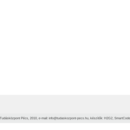
Tudásközpont Pécs, 2010, e-mail:
info@tudaskozpont-pecs.hu
, készítők:
H2G2
,
SmartCod