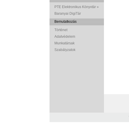
PTE Elektronikus Könyvtár »
Baranyai DigiTár
Bemutatkozás
Történet
Adatvédelem
Munkatársak
Szabályzatok