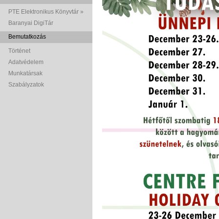
PTE Elektronikus Könyvtár »
Baranyai DigiTár
Bemutatkozás
Történet
Adatvédelem
Munkatársak
Szabályzatok