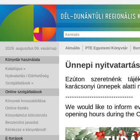
Aktuális
PTE Egyetemi Könyvtár
Ben
2026. augusztus 09. vasárnap
Könyvtár használata
Ünnepi nyitvatartá
Katalógus »
Nyitvatartás / Elérhetőség
Ezúton szeretnénk tájé
Szolgáltatások »
karácsonyi ünnepek alatti n
Online szolgáltatások
-------------------------------
Könyvek hosszabbítása
We would like to inform e
Online fizetés
opening hours during the C
Könyvtárközi kölcsönzés
Beszerzési javaslat
Kérdezze a könyvtárost!
E-források