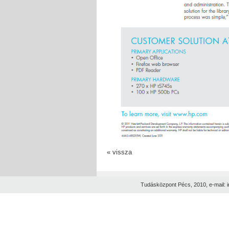
« vissza
Tudásközpont Pécs, 2010, e-mail: