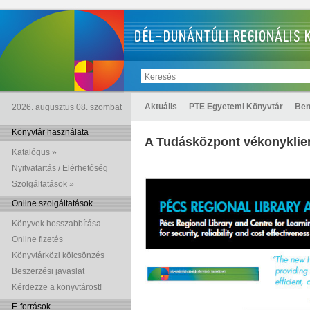
Aktuális
PTE Egyetemi Könyvtár
Ben
2026. augusztus 08. szombat
Könyvtár használata
A Tudásközpont vékonyklien
Katalógus »
Nyitvatartás / Elérhetőség
Szolgáltatások »
Online szolgáltatások
Könyvek hosszabbítása
Online fizetés
Könyvtárközi kölcsönzés
Beszerzési javaslat
Kérdezze a könyvtárost!
E-források