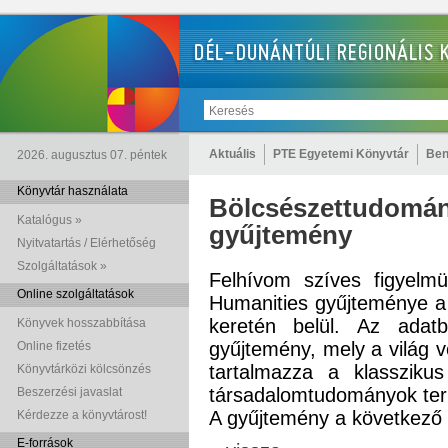
Aktuális
PTE Egyetemi Könyvtár
Ben
2026. augusztus 07. péntek
Könyvtár használata
Bölcsészettudomány
Katalógus »
gyűjtemény
Nyitvatartás / Elérhetőség
Szolgáltatások »
Felhívom szíves figyelm
Online szolgáltatások
Humanities gyűjteménye 
keretén belül. Az adatbá
Könyvek hosszabbítása
gyűjtemény, mely a világ v
Online fizetés
tartalmazza a klasszik
Könyvtárközi kölcsönzés
társadalomtudományok terü
Beszerzési javaslat
A gyűjtemény a következő l
Kérdezze a könyvtárost!
E-források