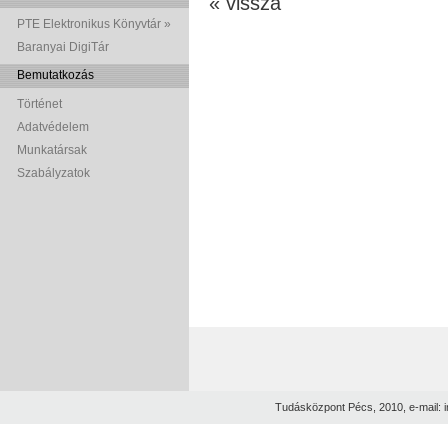
« vissza
PTE Elektronikus Könyvtár »
Baranyai DigiTár
Bemutatkozás
Történet
Adatvédelem
Munkatársak
Szabályzatok
Tudásközpont Pécs, 2010, e-mail: