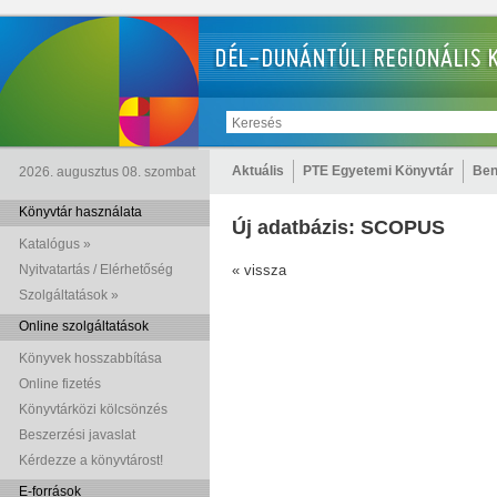
Aktuális
PTE Egyetemi Könyvtár
Ben
2026. augusztus 08. szombat
Könyvtár használata
Új adatbázis: SCOPUS
Katalógus »
Nyitvatartás / Elérhetőség
« vissza
Szolgáltatások »
Online szolgáltatások
Könyvek hosszabbítása
Online fizetés
Könyvtárközi kölcsönzés
Beszerzési javaslat
Kérdezze a könyvtárost!
E-források