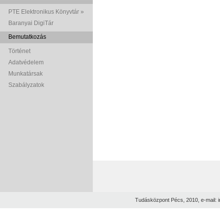
PTE Elektronikus Könyvtár »
Baranyai DigiTár
Bemutatkozás
Történet
Adatvédelem
Munkatársak
Szabályzatok
Tudásközpont Pécs, 2010, e-mail: