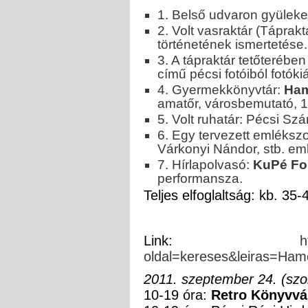
1. Belső udvaron gyüleke
2. Volt vasraktár (Táprak
történetének ismertetése.
3. A tápraktár tetőterében
című pécsi fotóiból fotókiá
4. Gyermekkönyvtár:
Ham
amatőr, városbemutató, 19
5. Volt ruhatár: Pécsi Szá
6. Egy tervezett emléksz
Várkonyi Nándor, stb. em
7. Hírlapolvasó:
KuPé Fol
performansza.
Teljes elfoglaltság: kb. 35-
Link:
h
oldal=kereses&leiras=Ham
2011. szeptember 24. (sz
10-19 óra:
Retro Könyvvá