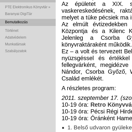
Az épületet a XIX. s
PTE Elektronikus Könyvtár »
vaskereskedésének, rakt
Baranyai DigiTár
melyet a tüke pécsiek ma i
Bemutatkozás
Az elmúlt évtizedekben 
Központja és a Kilenc K
Történet
Jelenleg a Csorba G
Adatvédelem
könyvraktáraként működik
Munkatársak
Ez – a volt és tervezett Be
Szabályzatok
nyüzsgéssel és értékkel 
fellegvárként, megidézve
Nándor, Csorba Győző, 
Család emlékét.
A részletes program:
2011. szeptember 17. (szo
10-19 óra:
Retro Könyvvá
10-19 óra: Pécsi Régi Hirde
10-19 óra: Óránként Hamer
1. Belső udvaron gyüleke