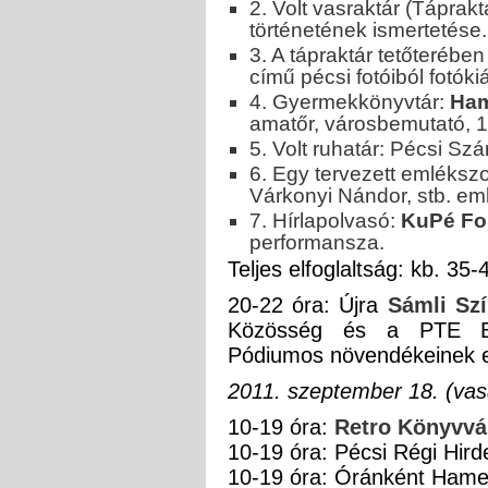
2. Volt vasraktár (Táprak
történetének ismertetése.
3. A tápraktár tetőterében
című pécsi fotóiból fotókiá
4. Gyermekkönyvtár:
Ham
amatőr, városbemutató, 19
5. Volt ruhatár: Pécsi Szá
6. Egy tervezett emléksz
Várkonyi Nándor, stb. em
7. Hírlapolvasó:
KuPé Fol
performansza.
Teljes elfoglaltság: kb. 35-
20-22 óra: Újra
Sámli Sz
Közösség és a PTE Ba
Pódiumos növendékeinek 
2011. szeptember 18. (vas
10-19 óra:
Retro Könyvvá
10-19 óra: Pécsi Régi Hirde
10-19 óra: Óránként Hamer