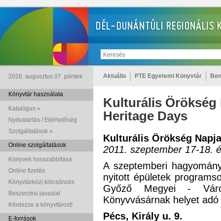
Aktuális
PTE Egyetemi Könyvtár
Ben
2026. augusztus 07. péntek
Könyvtár használata
Kulturális Örökség
Katalógus »
Heritage Days
Nyitvatartás / Elérhetőség
Szolgáltatások »
Kulturális Örökség Napja
Online szolgáltatások
2011. szeptember 17-18. 
Könyvek hosszabbítása
A szeptemberi hagyományo
Online fizetés
nyitott épületek programs
Könyvtárközi kölcsönzés
Győző Megyei - Város
Beszerzési javaslat
Könyvvásárnak helyet adó é
Kérdezze a könyvtárost!
Pécs, Király u. 9.
E-források