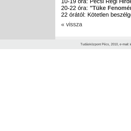
10-19 óra: Pécsi Régi Hirde
20-22 óra:
"Tüke Fenomé
22 órától: Kötetlen beszélg
« vissza
Tudásközpont Pécs, 2010, e-mail: