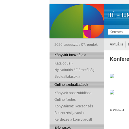
Aktuális
2026. augusztus 07. péntek
Könyvtár használata
Konfere
Katalógus »
Nyitvatartás / Elérhetőség
Szolgáltatások »
Online szolgáltatások
Könyvek hosszabbítása
Online fizetés
Könyvtárközi kölcsönzés
« vissza
Beszerzési javaslat
Kérdezze a könyvtárost!
E-források