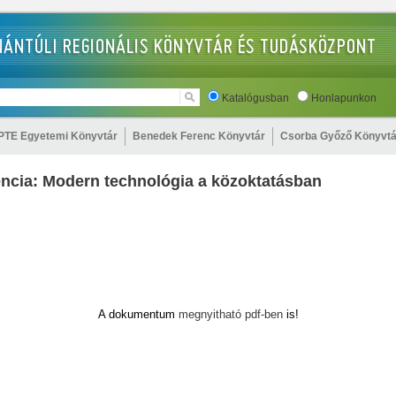
Katalógusban
Honlapunkon
PTE Egyetemi Könyvtár
Benedek Ferenc Könyvtár
Csorba Győző Könyvtá
ncia: Modern technológia a közoktatásban
A dokumentum
megnyitható pdf-ben
is!