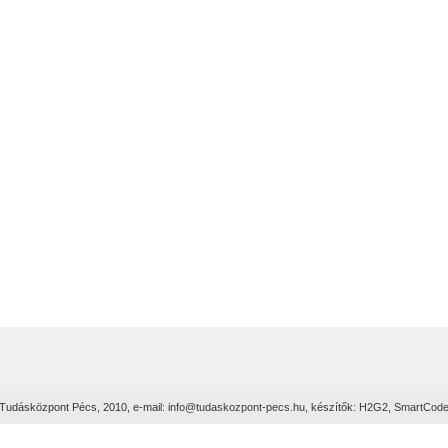
Tudásközpont Pécs, 2010, e-mail:
info@tudaskozpont-pecs.hu
, készítők:
H2G2
,
SmartCod