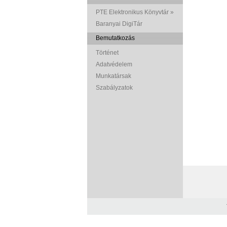
PTE Elektronikus Könyvtár »
Baranyai DigiTár
Bemutatkozás
Történet
Adatvédelem
Munkatársak
Szabályzatok