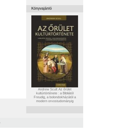
Könyvajánló
Andrew Scull: Az őrület
kultúrtörténete : a Bibliától
Freudig, a bolondokházától a
modern orvostudományig
e