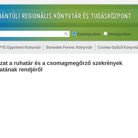
Katalógusban
Honlapunkon
PTE Egyetemi Könyvtár
Benedek Ferenc Könyvtár
Csorba Győző Könyvtá
zat a ruhatár és a csomagmegőrző szekrények
atának rendjéről