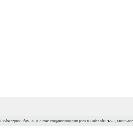
Tudásközpont Pécs, 2010, e-mail:
info@tudaskozpont-pecs.hu
, készítők:
H2G2
,
SmartCod