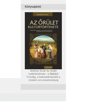
Könyvajánló
Andrew Scull: Az őrület
kultúrtörténete : a Bibliától
Freudig, a bolondokházától a
modern orvostudományig
e