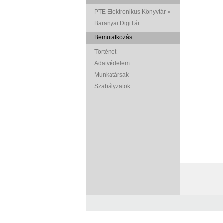
PTE Elektronikus Könyvtár »
Baranyai DigiTár
Bemutatkozás
Történet
Adatvédelem
Munkatársak
Szabályzatok