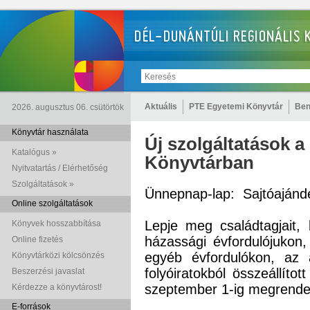
Aktuális
PTE Egyetemi Könyvtár
Ben
2026. augusztus 06. csütörtök
Könyvtár használata
Új szolgáltatások 
Katalógus »
Könyvtárban
Nyitvatartás / Elérhetőség
Szolgáltatások »
Ünnepnap-lap: Sajtóajánd
Online szolgáltatások
Lepje meg családtagjait, 
Könyvek hosszabbítása
házassági évfordulójukon,
Online fizetés
egyéb évfordulókon, az 
Könyvtárközi kölcsönzés
folyóiratokból összeállíto
Beszerzési javaslat
szeptember 1-ig megrend
Kérdezze a könyvtárost!
E-források