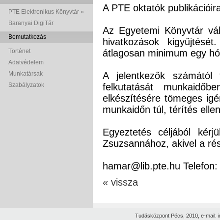
A PTE oktatók publikációir
PTE Elektronikus Könyvtár »
Baranyai DigiTár
Az Egyetemi Könyvtár váll
Bemutatkozás
hivatkozások kigyűjtését
Történet
átlagosan minimum egy hó
Adatvédelem
Munkatársak
A jelentkezők számától
Szabályzatok
felkutatását munkaidőb
elkészítésére tömeges ig
munkaidőn túl, térítés ellen
Egyeztetés céljából kérj
Zsuzsannához, akivel a ré
hamar@lib.pte.hu Telefon:
« vissza
Tudásközpont Pécs, 2010, e-mail: