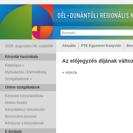
Aktuális
PTE Egyetemi Könyvtár
Ben
2026. augusztus 06. csütörtök
Könyvtár használata
Az előjegyzés díjának válto
Katalógus »
Nyitvatartás / Elérhetőség
« vissza
Szolgáltatások »
Online szolgáltatások
Könyvek hosszabbítása
Online fizetés
Könyvtárközi kölcsönzés
Beszerzési javaslat
Kérdezze a könyvtárost!
E-források