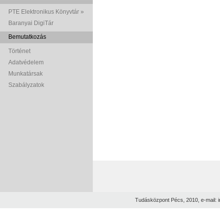
PTE Elektronikus Könyvtár »
Baranyai DigiTár
Bemutatkozás
Történet
Adatvédelem
Munkatársak
Szabályzatok
Tudásközpont Pécs, 2010, e-mail: