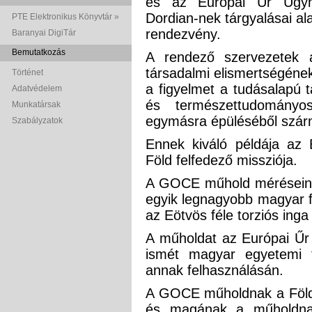
és az Európai Űr Ügynö
Dordian-nek tárgyalásai al
PTE Elektronikus Könyvtár »
rendezvény.
Baranyai DigiTár
Bemutatkozás
A rendező szervezetek 
társadalmi elismertségének
Történet
a figyelmet a tudásalapú 
Adatvédelem
és természettudományo
Munkatársak
egymásra épüléséből szá
Szabályzatok
Ennek kiváló példája az
Föld felfedező missziója.
A GOCE műhold méréseine
egyik legnagyobb magyar f
az Eötvös féle torziós inga
A műholdat az Európai Űr 
ismét magyar egyetemi 
annak felhasználásán.
A GOCE műholdnak a Föld g
és magának a műholdnak 