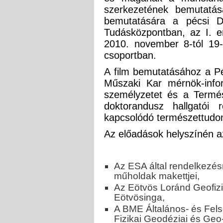
szerkezetének bemutatás
bemutatására a pécsi Dé
Tudásközpontban, az I. e
2010. november 8-tól 19-
csoportban.
A film bemutatásához a P
Műszaki Kar mérnök-inform
személyzetet és a Termés
doktorandusz hallgatói
kapcsolódó természettudo
Az előadások helyszínén az
Az ESA által rendelkezé
műholdak makettjei,
Az Eötvös Loránd Geofizik
Eötvösinga,
A BME Általános- és Fe
Fizikai Geodéziai és Geo-