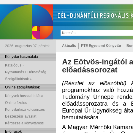
Aktuális
PTE Egyetemi Könyvtár
Ben
2026. augusztus 07. péntek
Könyvtár használata
Az Eötvös-ingától
Katalógus »
előadássorozat
Nyitvatartás / Elérhetőség
Szolgáltatások »
(Részlet az előszóból)
A 
Online szolgáltatások
programokhoz való hozzá
Tudomány Ünnepe rendez
Könyvek hosszabbítása
előadássorozatra és a
Online fizetés
Európai Űr Ügynökség álta
Könyvtárközi kölcsönzés
bemutatására.
Beszerzési javaslat
Kérdezze a könyvtárost!
A Magyar Mérnöki Kamara 
E-források