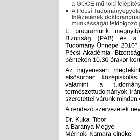
a GOCE műhold felépítés
A Pécsi Tudományegyete
Intézetének doktorandusz 
munkásságát feldolgozó 
E programunk megnyit
Bizottság (PAB) és a
Tudomány Ünnepe 2010” k
Pécsi Akadémiai Bizotts
pénteken 10.30 órakor kerü
Az ingyenesen megtekint
elsősorban középiskolá
valamint a tudományo
természettudományok iránt
szeretettel várunk minden 
A rendező szervezetek ne
Dr. Kukai Tibor
a Baranya Megyei
Mérnöki Kamara elnöke