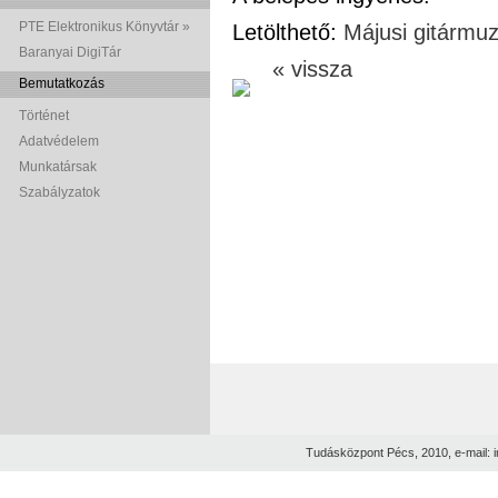
PTE Elektronikus Könyvtár »
Letölthető:
Májusi gitármuz
Baranyai DigiTár
« vissza
Bemutatkozás
Történet
Adatvédelem
Munkatársak
Szabályzatok
Tudásközpont Pécs, 2010, e-mail: