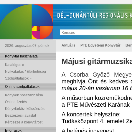
Aktuális
PTE Egyetemi Könyvtár
Ben
2026. augusztus 07. péntek
Könyvtár használata
Májusi gitármuzsi
Katalógus »
Nyitvatartás / Elérhetőség
A
Csorba Győző Megyei
Szolgáltatások »
meghívja Önt és kedves 
Online szolgáltatások
május 20-án vasárnap 16 
Könyvek hosszabbítása
A műsorban közreműködn
Online fizetés
a PTE Művészeti Karának h
Könyvtárközi kölcsönzés
A koncertek helyszíne:
Beszerzési javaslat
Tudásközpont 4. emelet Z
Kérdezze a könyvtárost!
A belépés ingyenes!
E-források