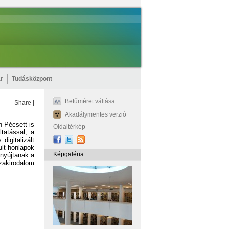
r
Tudásközpont
Betűméret váltása
Share
|
Akadálymentes verzió
 Pécsett is
Oldaltérkép
tatással, a
digitalizált
lt honlapok
Képgaléria
 nyújtanak a
zakirodalom