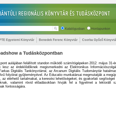
Katalógusban
Honlapunkon
PTE Egyetemi Könyvtár
Benedek Ferenc Könyvtár
Csorba Győző Könyvtá
oadshow a Tudásközpontban
pont aulájában felállított standon működő számítógépeken 2012. május 31-én
k lesz az érdeklődőknek megismerkedni az Elektronikus Információszolgál
rkas Digitális Tankönyvtárral, az Arcanum Digitális Tudománytár hatalmas 
lvű folyóirat gyűjteményével. Az Educatio munkatársai megmutatják a megúju
, az elérhető tartalmakat, a keresési lehetőségeket, és gyakorlati segítséget
óknak, valamint rövid előadásokban hívják fel a figyelmet a lektorált s
nak fontosságára.