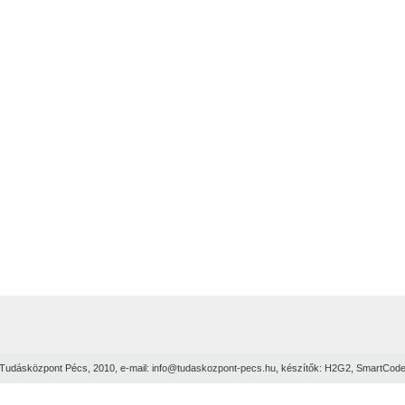
Tudásközpont Pécs, 2010, e-mail:
info@tudaskozpont-pecs.hu
, készítők:
H2G2
,
SmartCod