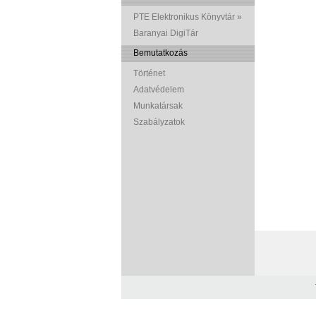
PTE Elektronikus Könyvtár »
Baranyai DigiTár
Bemutatkozás
Történet
Adatvédelem
Munkatársak
Szabályzatok