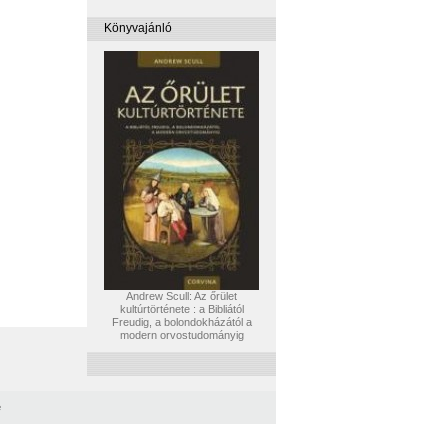
Könyvajánló
Andrew Scull: Az őrület
kultúrtörténete : a Bibliától
Freudig, a bolondokházától a
modern orvostudományig
e