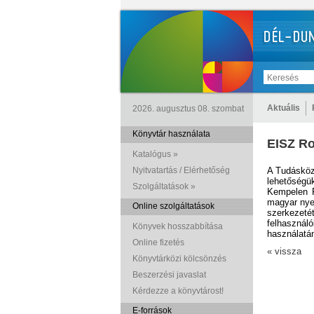
Aktuális
2026. augusztus 08. szombat
Könyvtár használata
EISZ R
Katalógus »
Nyitvatartás / Elérhetőség
A Tudásköz
lehetőségü
Szolgáltatások »
Kempelen Fa
magyar nye
Online szolgáltatások
szerkezetét
felhasznál
Könyvek hosszabbítása
használatá
Online fizetés
« vissza
Könyvtárközi kölcsönzés
Beszerzési javaslat
Kérdezze a könyvtárost!
E-források