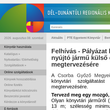
Aktuális
PTE Egyetemi Könyvtár
Ben
2026. augusztus 08. szombat
Könyvtár használata
Felhívás - Pályázat 
Katalógus »
nyújtó jármű külső
Nyitvatartás / Elérhetőség
megtervezésére
Szolgáltatások »
Online szolgáltatások
A
Csorba Győző Megyei
Könyvek hosszabbítása
könyvtári szolgáltatás
Online fizetés
megtervezésére.
Könyvtárközi kölcsönzés
Tervezd meg egy mozgó, 
Beszerzési javaslat
Olyan könyvtári járműről
Kérdezze a könyvtárost!
13 m; szélesség mini
E-források