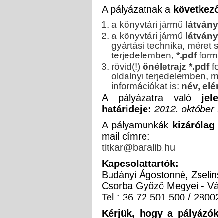
A pályázatnak a
következő
a könyvtári jármű
látvány
a könyvtári jármű
látvány
gyártási technika, méret 
terjedelemben,
*.pdf
form
rövid(!)
önéletrajz
*.pdf
f
oldalnyi terjedelemben, 
információkat is:
név, elé
A pályázatra való
je
határideje:
2012. október 1
A pályamunkák
kizárólag
mail címre:
titkar@baralib.hu
Kapcsolattartók:
Budányi Ágostonné, Zseli
Csorba Győző Megyei - Vár
Tel.: 36 72 501 500 / 2800
Kérjük, hogy a pályázók