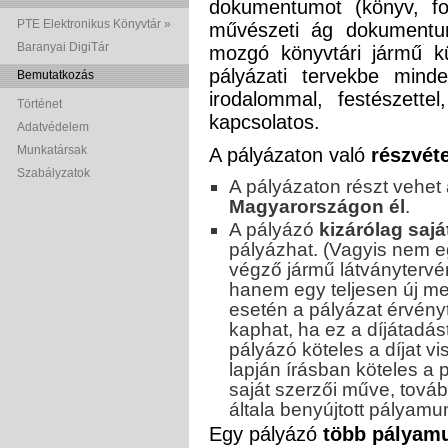
dokumentumot (könyv, fol
PTE Elektronikus Könyvtár »
művészeti ág dokumentu
Baranyai DigiTár
mozgó könyvtári jármű k
pályázati tervekbe mind
Bemutatkozás
irodalommal, festészettel
Történet
kapcsolatos.
Adatvédelem
Munkatársak
A pályázaton való
részvéte
Szabályzatok
A pályázaton részt vehet
Magyarországon él
.
A pályázó
kizárólag sajá
pályázhat. (Vagyis nem e
végző jármű látványtervén
hanem egy teljesen új me
esetén a pályázat érvényt
kaphat, ha ez a díjátadás
pályázó köteles a díjat vi
lapján írásban köteles a 
saját szerzői műve, továb
általa benyújtott pályamu
Egy pályázó
több pályamu