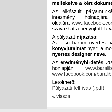
mellékelve a kért dokum
Az elkészült pályamun
intézmény holnapjá
oldalára
www.facebook.com
szavazhat a benyújtott lát
A pályázat
díjazása:
Az első három nyertes p
könyvjutalmat
nyer; a mo
nyertes designer neve
.
Az
eredményhirdetés
20
honlapján
www.baralib
www.facebook.com/baralib
Letölthető:
Pályázati felhívás (.pdf)
« vissza