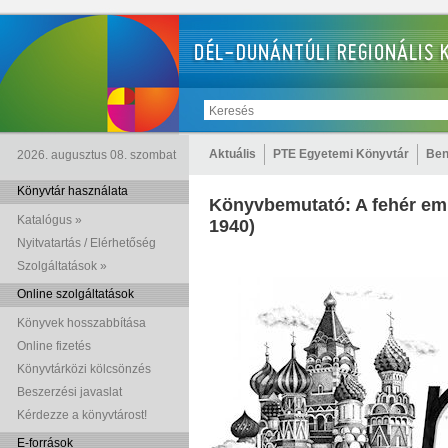
Aktuális
PTE Egyetemi Könyvtár
Ben
2026. augusztus 08. szombat
Könyvtár használata
Könyvbemutató: A fehér em
Katalógus »
1940)
Nyitvatartás / Elérhetőség
Szolgáltatások »
Online szolgáltatások
Könyvek hosszabbítása
Online fizetés
Könyvtárközi kölcsönzés
Beszerzési javaslat
Kérdezze a könyvtárost!
E-források