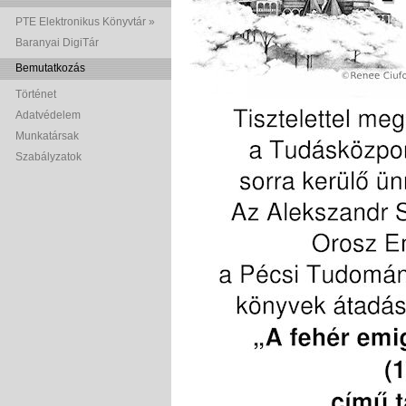
PTE Elektronikus Könyvtár »
Baranyai DigiTár
Bemutatkozás
Történet
Adatvédelem
Munkatársak
Szabályzatok