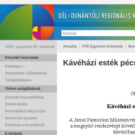
Aktuális
PTE Egyetemi Könyvtár
Ben
2026. augusztus 09. vasárnap
Könyvtár használata
Kávéházi esték péc
Katalógus »
Nyitvatartás / Elérhetőség
Szolgáltatások »
Online szolgáltatások
Könyvek hosszabbítása
Online fizetés
Könyvtárközi kölcsönzés
Beszerzési javaslat
Kérdezze a könyvtárost!
E-források