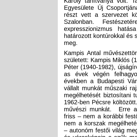
Károly tanítványa volt.
Egyesülete Új Csoportján
részt vett a szervezet k
Szalonban. Festésze
expresszionizmus hatás
határozott kontúrokkal és sz
meg.
Kampis Antal művészettört
született: Kampis Miklós (
Péter (1940-1982), újságír
as évek végén felhagyo
években a Budapesti Váro
vállalt munkát műszaki ra
megélhetését biztosítani 
1962-ben Pécsre költözött.
művészi munkát. Erre az 
friss – nem a korábbi fest
nem a korszak megélhetés
– autonóm festői világ meg