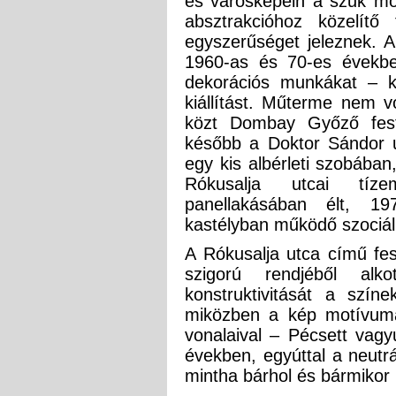
és városképein a szűk mo
absztrakcióhoz közelítő 
egyszerűséget jeleznek.
1960-as és 70-es években 
dekorációs munkákat – k
kiállítást. Műterme nem v
közt Dombay Győző fest
később a Doktor Sándor 
egy kis albérleti szobában
Rókusalja utcai tíze
panellakásában élt, 19
kastélyban működő szociál
A Rókusalja utca című fe
szigorú rendjéből alk
konstruktivitását a szín
miközben a kép motívuma
vonalaival – Pécsett vag
években, egyúttal a neutrál
mintha bárhol és bármikor 