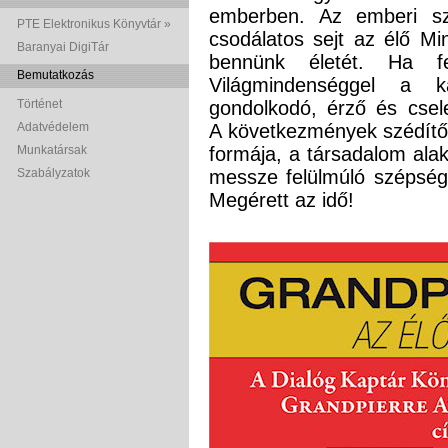
emberben. Az emberi szer
PTE Elektronikus Könyvtár »
csodálatos sejt az élő Mi
Baranyai DigiTár
bennünk életét. Ha fe
Bemutatkozás
Világmindenséggel a k
Történet
gondolkodó, érző és cse
Adatvédelem
A következmények szédítő
Munkatársak
formája, a társadalom ala
Szabályzatok
messze felülmúló szépsé
Megérett az idő!