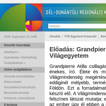
Aktuális
PTE Egyetemi Könyvtár
Ben
2026. augusztus 10. hétfő
Könyvtár használata
Előadás: Grandpierr
Katalógus »
Világegyetem
Nyitvatartás / Elérhetőség
Szolgáltatások »
Grandpierre Atilla csillag
Online szolgáltatások
énekes, író. Élete és 
Világmindenség megértésé
Könyvek hosszabbítása
eddiginél mélyebb, termé
Online fizetés
Földön. Ezt a forradalmat
Könyvtárközi kölcsönzés
készíti elő. A Világminden
Beszerzési javaslat
felszínes látszat mutatja:
Kérdezze a könyvtárost!
az ember úgy él ebben a 
E-források