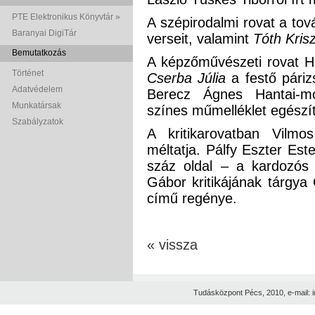
PTE Elektronikus Könyvtár »
A szépirodalmi rovat a to
Baranyai DigiTár
verseit, valamint
Tóth Krisz
Bemutatkozás
A képzőművészeti rovat Ha
Történet
Cserba Júlia
a festő párizs
Adatvédelem
Berecz Ágnes Hantai-mon
Munkatársak
színes műmelléklet egészíti
Szabályzatok
A kritikarovatban Vilmo
méltatja. Pálfy Eszter Es
száz oldal – a kardozós 
Gábor kritikájának tárgya
című regénye.
« vissza
Tudásközpont Pécs, 2010, e-mail: