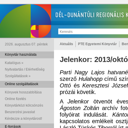
Aktuális
PTE Egyetemi Könyvtár
Ben
2026. augusztus 07. péntek
Könyvtár használata
Jelenkor: 2013/októ
Katalógus »
Nyitvatartás / Elérhetőség
Parti Nagy Lajos hatva
Szolgáltatások »
szerző
Hulahopp
című szí
Online szolgáltatások
Ottó
és
Keresztesi Józse
prózái követik.
Könyvek hosszabbítása
Online fizetés
A
Jelenkor
ötvenöt éves 
Könyvtárközi kölcsönzés
Ágoston Zoltán
archív fot
Beszerzési javaslat
folyóirat indulását.
Kánto
Kérdezze a könyvtárost!
kapcsolatos emlékeit osz
E-források
László Tüskés Tiborról írt 