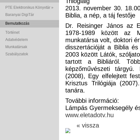
Trilógiáig
2013. november 30. 18.00
PTE Elektronikus Könyvtár »
Biblia, a nép, a táj festője
Baranyai DigiTár
Bemutatkozás
Dr. Reisinger János az 
1978-1989 között az M
Történet
munkatársa volt, doktori ér
Adatvédelem
disszertációját a Biblia é
Munkatársak
2003 között Látók, szóljat
Szabályzatok
tartott a Bibliáról. T
képzőművészeti tárgyú.
(2008), Egy elfelejtett f
Krisztus Trilógiája (2007
tanára.
További információ:
Lámpás Gyermeksegély és 
www.eletadotv.hu
« vissza