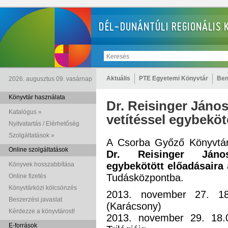
Aktuális
PTE Egyetemi Könyvtár
Ben
2026. augusztus 09. vasárnap
Könyvtár használata
Dr. Reisinger Jáno
Katalógus »
vetítéssel egybeköt
Nyitvatartás / Elérhetőség
Szolgáltatások »
A Csorba Győző Könyvtár t
Online szolgáltatások
Dr. Reisinger János
egybekötött előadásaira
Könyvek hosszabbítása
Tudásközpontba.
Online fizetés
Könyvtárközi kölcsönzés
2013. november 27. 18
Beszerzési javaslat
(Karácsony)
Kérdezze a könyvtárost!
2013. november 29. 18.
E-források