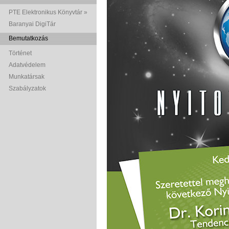
PTE Elektronikus Könyvtár »
Baranyai DigiTár
Bemutatkozás
Történet
Adatvédelem
Munkatársak
Szabályzatok