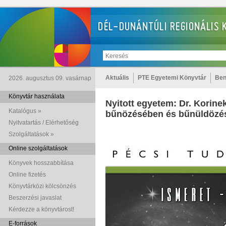
Aktuális
PTE Egyetemi Könyvtár
Ben
2026. augusztus 09. vasárnap
Könyvtár használata
Nyitott egyetem: Dr. Korine
Katalógus »
bűnözésében és bűnüldözé
Nyitvatartás / Elérhetőség
Szolgáltatások »
Online szolgáltatások
Könyvek hosszabbítása
Online fizetés
Könyvtárközi kölcsönzés
Beszerzési javaslat
Kérdezze a könyvtárost!
E-források