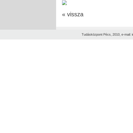
« vissza
Tudásközpont Pécs, 2010, e-mail: