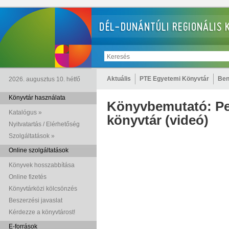
Aktuális
PTE Egyetemi Könyvtár
Ben
2026. augusztus 10. hétfő
Könyvtár használata
Könyvbemutató: Ped
Katalógus »
könyvtár (videó)
Nyitvatartás / Elérhetőség
Szolgáltatások »
Online szolgáltatások
Könyvek hosszabbítása
Online fizetés
Könyvtárközi kölcsönzés
Beszerzési javaslat
Kérdezze a könyvtárost!
E-források