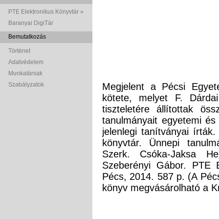
PTE Elektronikus Könyvtár »
Baranyai DigiTár
Bemutatkozás
Történet
Adatvédelem
Munkatársak
Szabályzatok
Megjelent a Pécsi Egyet
kötete, melyet F. Dárda
tiszteletére állítottak ö
tanulmányait egyetemi és k
jelenlegi tanítványai írták
könyvtár. Ünnepi tanulm
Szerk. Csóka-Jaksa H
Szeberényi Gábor. PTE 
Pécs, 2014. 587 p. (A Péc
könyv megvásárolható a K