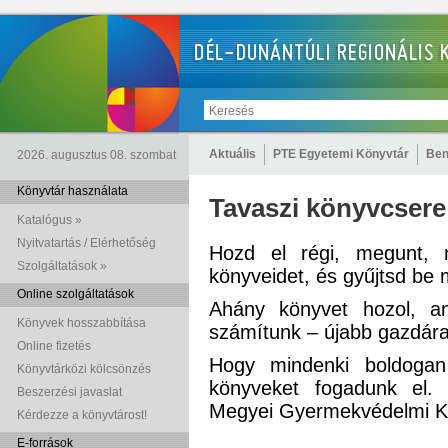
Aktuális
PTE Egyetemi Könyvtár
Ben
2026. augusztus 08. szombat
Könyvtár használata
Tavaszi könyvcsere
Katalógus »
Nyitvatartás / Elérhetőség
Hozd el régi, megunt, 
Szolgáltatások »
könyveidet, és gyűjtsd be 
Online szolgáltatások
Ahány könyvet hozol, an
Könyvek hosszabbítása
számítunk – újabb gazdára
Online fizetés
Hogy mindenki boldogan
Könyvtárközi kölcsönzés
könyveket fogadunk el.
Beszerzési javaslat
Megyei Gyermekvédelmi Köz
Kérdezze a könyvtárost!
E-források