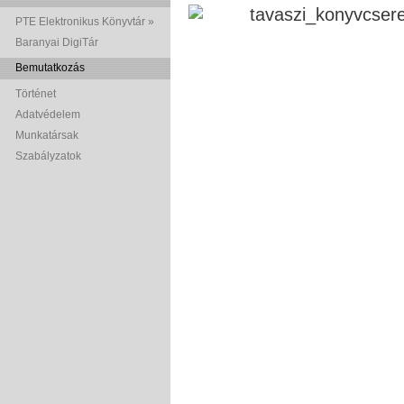
PTE Elektronikus Könyvtár »
Baranyai DigiTár
Bemutatkozás
Történet
Adatvédelem
Munkatársak
Szabályzatok