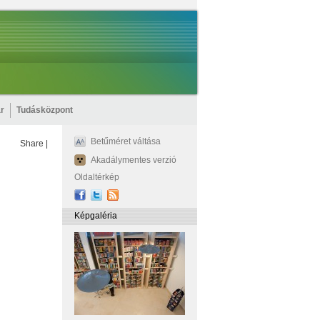
r
Tudásközpont
Betűméret váltása
Share
|
Akadálymentes verzió
Oldaltérkép
Képgaléria