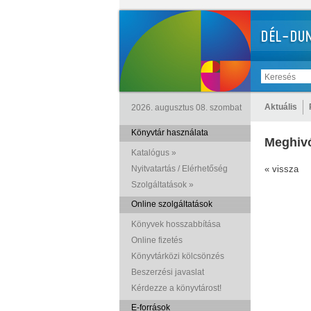
Aktuális
2026. augusztus 08. szombat
Könyvtár használata
Meghivó
Katalógus »
Nyitvatartás / Elérhetőség
« vissza
Szolgáltatások »
Online szolgáltatások
Könyvek hosszabbítása
Online fizetés
Könyvtárközi kölcsönzés
Beszerzési javaslat
Kérdezze a könyvtárost!
E-források