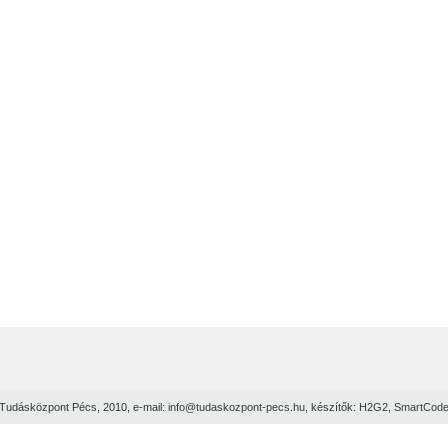
Tudásközpont Pécs, 2010, e-mail:
info@tudaskozpont-pecs.hu
, készítők:
H2G2
,
SmartCod