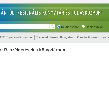
Katalógusban
Honlapunkon
PTE Egyetemi Könyvtár
Benedek Ferenc Könyvtár
Csorba Győző Könyvtá
: Beszélgetések a könyvtárban