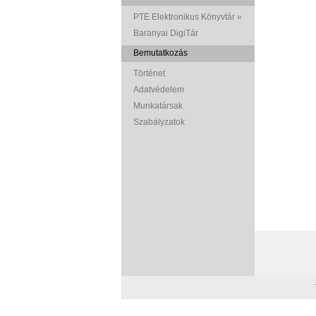
PTE Elektronikus Könyvtár »
Baranyai DigiTár
Bemutatkozás
Történet
Adatvédelem
Munkatársak
Szabályzatok