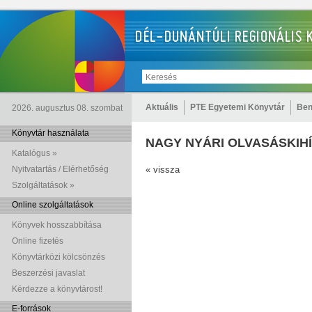
Aktuális
PTE Egyetemi Könyvtár
Ben
2026. augusztus 08. szombat
Könyvtár használata
NAGY NYÁRI OLVASÁSKIH
Katalógus »
Nyitvatartás / Elérhetőség
« vissza
Szolgáltatások »
Online szolgáltatások
Könyvek hosszabbítása
Online fizetés
Könyvtárközi kölcsönzés
Beszerzési javaslat
Kérdezze a könyvtárost!
E-források