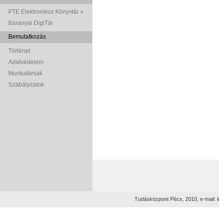
PTE Elektronikus Könyvtár »
Baranyai DigiTár
Bemutatkozás
Történet
Adatvédelem
Munkatársak
Szabályzatok
Tudásközpont Pécs, 2010, e-mail: