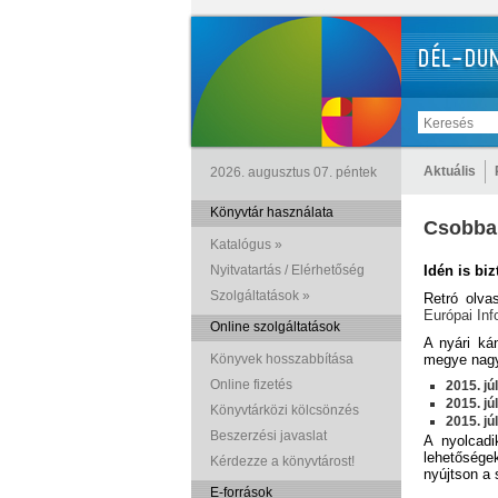
Aktuális
2026. augusztus 07. péntek
Könyvtár használata
Csobba
Katalógus »
Nyitvatartás / Elérhetőség
Idén is bi
Szolgáltatások »
Retró olva
Európai In
Online szolgáltatások
A nyári ká
Könyvek hosszabbítása
megye nagy
Online fizetés
2015. jú
2015. jú
Könyvtárközi kölcsönzés
2015. jú
Beszerzési javaslat
A nyolcad
lehetősége
Kérdezze a könyvtárost!
nyújtson a 
E-források