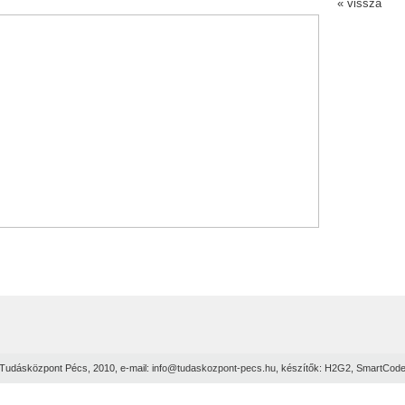
« vissza
Tudásközpont Pécs, 2010, e-mail:
info@tudaskozpont-pecs.hu
, készítők:
H2G2
,
SmartCod