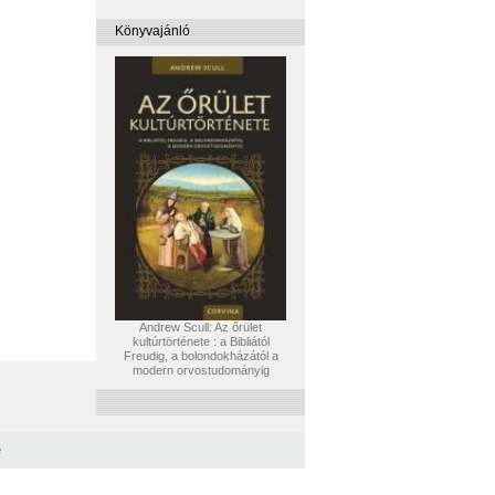
Könyvajánló
Andrew Scull: Az őrület
kultúrtörténete : a Bibliától
Freudig, a bolondokházától a
modern orvostudományig
e