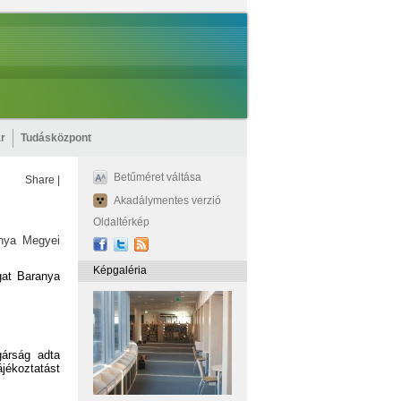
r
Tudásközpont
Betűméret váltása
Share
|
Akadálymentes verzió
Oldaltérkép
nya Megyei
Képgaléria
gat Baranya
gárság adta
jékoztatást