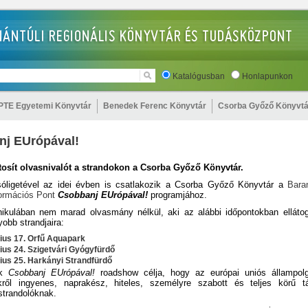
Katalógusban
Honlapunkon
PTE Egyetemi Könyvtár
Benedek Ferenc Könyvtár
Csorba Győző Könyvtá
nj EUrópával!
ztosít olvasnivalót a strandokon a Csorba Győző Könyvtár.
sóligetével az idei évben is csatlakozik a Csorba Győző Könyvtár a
Bara
formációs Pont
Csobbanj EUrópával!
programjához.
nikulában nem marad olvasmány nélkül, aki az alábbi időpontokban elláto
obb strandjaira:
lius 17.
Orfű Aquapark
lius 24.
Szigetvári Gyógyfürdő
lius 25.
Harkányi Strandfürdő
ik
Csobbanj EUrópával!
roadshow célja, hogy az európai uniós állampol
kről ingyenes, naprakész, hiteles, személyre szabott és teljes körű tá
strandolóknak.