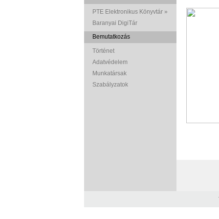
PTE Elektronikus Könyvtár »
Baranyai DigiTár
Bemutatkozás
Történet
Adatvédelem
Munkatársak
Szabályzatok