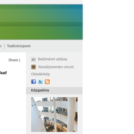
r
Tudásközpont
Betűméret váltása
Share
|
Akadálymentes verzió
kat!
Oldaltérkép
Képgaléria