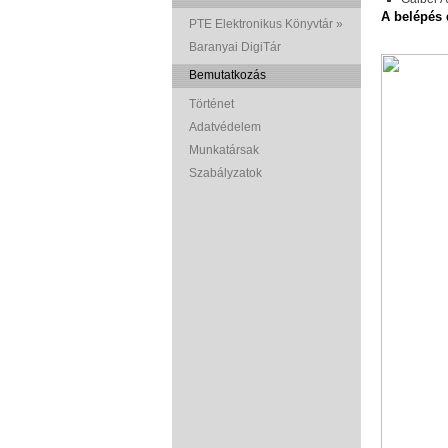
A belépés 
PTE Elektronikus Könyvtár »
Baranyai DigiTár
Bemutatkozás
Történet
Adatvédelem
Munkatársak
Szabályzatok