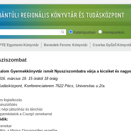
Katalógusban
Honlapunkon
PTE Egyetemi Könyvtár
Benedek Ferenc Könyvtár
Csorba Győző Könyvtá
sziszombat
alom Gyermekkönyvtár ismét Nyusziszombatra várja a kicsiket és nagyo
016. március 19.
15 órától 18 óráig
Tudásközpont, Konferenciaterem
7622 Pécs, Universitas u.2/a.
s foglalkozás
 készülődés
népi játszóház és táncház
gyerekdalok a Csurgó zenekarral
dik:
zenekar
tila, a
Misina Táncegyüttes
vezetője