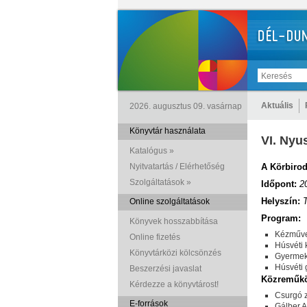
Aktuális
2026. augusztus 09. vasárnap
Könyvtár használata
VI. Nyu
Katalógus »
Nyitvatartás / Elérhetőség
A Körbirod
Szolgáltatások »
Időpont:
2
Helyszín:
Online szolgáltatások
Program:
Könyvek hosszabbítása
Kézműve
Online fizetés
Húsvéti
Könyvtárközi kölcsönzés
Gyermek 
Húsvéti 
Beszerzési javaslat
Közreműkö
Kérdezze a könyvtárost!
Csurgó 
E-források
Gálber At