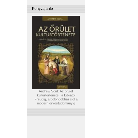
Könyvajánló
Andrew Scull: Az őrület
kultúrtörténete : a Bibliától
Freudig, a bolondokházától a
modern orvostudományig