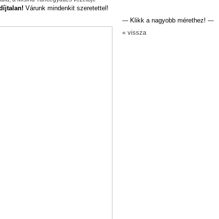
díjtalan!
Várunk mindenkit szeretettel!
--- Klikk a nagyobb mérethez! ---
« vissza