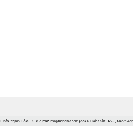
Tudásközpont Pécs, 2010, e-mail:
info@tudaskozpont-pecs.hu
, készítők:
H2G2
,
SmartCod