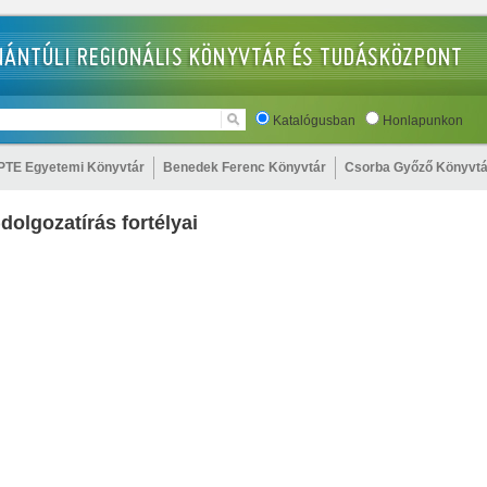
Katalógusban
Honlapunkon
PTE Egyetemi Könyvtár
Benedek Ferenc Könyvtár
Csorba Győző Könyvtá
dolgozatírás fortélyai