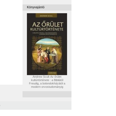
Könyvajánló
Andrew Scull: Az őrület
kultúrtörténete : a Bibliától
Freudig, a bolondokházától a
modern orvostudományig
e