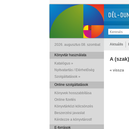
Aktuális
2026. augusztus 08. szombat
Könyvtár használata
A (szak)
Katalógus »
Nyitvatartás / Elérhetőség
« vissza
Szolgáltatások »
Online szolgáltatások
Könyvek hosszabbítása
Online fizetés
Könyvtárközi kölcsönzés
Beszerzési javaslat
Kérdezze a könyvtárost!
E-források