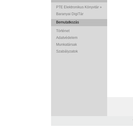
PTE Elektronikus Könyvtár »
Baranyai DigiTár
Bemutatkozás
Történet
Adatvédelem
Munkatársak
Szabályzatok