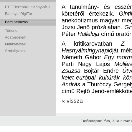
A tanulmány- és esszé
PTE Elektronikus Könyvtár »
kötetéről értekezik.
Gintl
Baranyai DigiTár
anekdotizmus magyar megfe
Bemutatkozás
Józsi Jenő prózájában.
Gr
Történet
Péter
Halleluja
című oratór
Adatvédelem
A kritikarovatban
Z. 
Munkatársak
Hasnyálmirigynapló
ját mél
Szabályzatok
Németh Gábor
Egy morm
Parti Nagy Lajos
Molièr
Zsuzsa
Bojtár Endre
Útv
kelet-európai kultúrák kör
András
a Thuróczy Gergely
című Rejtő Jenő-emlékkötet
« vissza
Tudásközpont Pécs, 2010, e-mail: