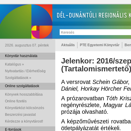
Aktuális
PTE Egyetemi Könyvtár
Ben
2026. augusztus 07. péntek
Könyvtár használata
Jelenkor: 2016/sze
Katalógus »
(Tartalomismertető
Nyitvatartás / Elérhetőség
Szolgáltatások »
A versrovat
Schein Gábor, 
Online szolgáltatások
Dániel, Horkay Hörcher F
Könyvek hosszabbítása
A prózarovatban
Tóth Kris
Online fizetés
regényrészlete,
Magyar Lá
Könyvtárközi kölcsönzés
prózája olvasható.
Beszerzési javaslat
A képzőművészeti rovatb
Kérdezze a könyvtárost!
ötletpályázatát értékeli.
E-források